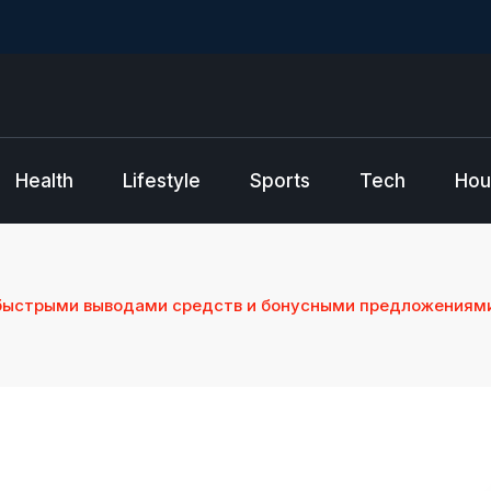
Health
Lifestyle
Sports
Tech
Hou
 быстрыми выводами средств и бонусными предложениям