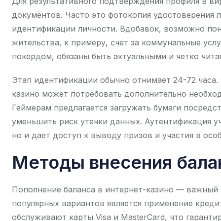
Для результативного подтверждения профиля в ви
документов. Часто это фотокопия удостоверения л
идентификации личности. Вдобавок, возможно по
жительства, к примеру, счет за коммунальные услу
покердом, обязаны быть актуальными и четко чит
Этап идентификации обычно отнимает 24-72 часа. 
казино может потребовать дополнительно необхо
Геймерам предлагается загружать бумаги посредс
уменьшить риск утечки данных. Аутентификация уч
но и дает доступ к выводу призов и участия в осо
Методы внесения бала
Пополнение баланса в интернет-казино — важный 
популярных вариантов является применение креди
обслуживают карты Visa и MasterCard, что гаранти