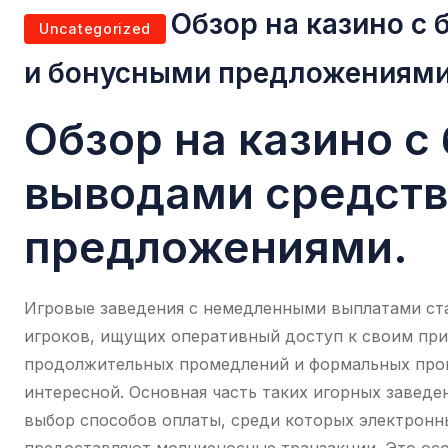
Обзор на казино с
Uncategorized
и бонусными предложениями
Обзор на казино 
выводами средств
предложениями.
Игровые заведения с немедленными выплатами ст
игроков, ищущих оперативный доступ к своим пр
продолжительных промедлений и формальных прово
интересной. Основная часть таких игорных заведе
выбор способов оплаты, среди которых электрон