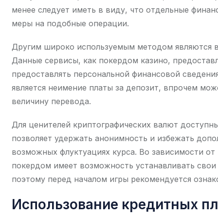
менее следует иметь в виду, что отдельные фина
меры на подобные операции.
Другим широко используемым методом являются вирт
Данные сервисы, как покердом казино, предостав
предоставлять персональной финансовой сведени
является неимение платы за депозит, впрочем мо
величину перевода.
Для ценителей криптографических валют доступны 
позволяет удержать анонимность и избежать допо
возможных флуктуациях курса. Во зависимости от
покердом имеет возможность устанавливать свои
поэтому перед началом игры рекомендуется ознак
Использование кредитных пл