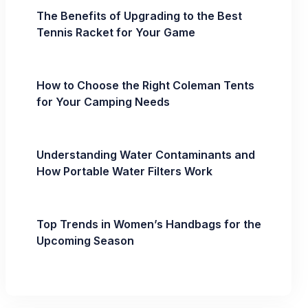
The Benefits of Upgrading to the Best
Tennis Racket for Your Game
How to Choose the Right Coleman Tents
for Your Camping Needs
Understanding Water Contaminants and
How Portable Water Filters Work
Top Trends in Women’s Handbags for the
Upcoming Season