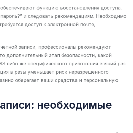
о обеспечивают функцию восстановления доступа.
и пароль?” и следовать рекомендациям. Необходимо
требуется доступ к электронной почте,
учетной записи, профессионалы рекомендуют
о дополнительный этап безопасности, какой
MS либо же специфического приложения всякий раз
ация в разы уменьшает риск неразрешенного
казино оберегает ваши средства и персональную
записи: необходимые