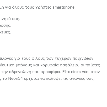
ιμη για όλους τους χρήστες smartphone:
ινητό σας.
δοσης.
κευές.
πιλογές για τους φίλους των τυχερών παιχνιδιών
οδευτικά μπόνους και κορυφαία ασφάλεια, οι παίκτες
 την αδρεναλίνη που προσφέρει. Είτε είστε νέοι στον
, το Neon54 έρχεται να καλύψει τις ανάγκες σας.