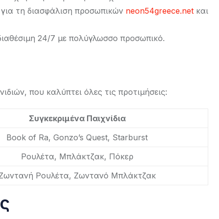
 για τη διασφάλιση προσωπικών
neon54greece.net
και
ιαθέσιμη 24/7 με πολύγλωσσο προσωπικό.
ιδιών, που καλύπτει όλες τις προτιμήσεις:
Συγκεκριμένα Παιχνίδια
Book of Ra, Gonzo’s Quest, Starburst
Ρουλέτα, Μπλάκτζακ, Πόκερ
Ζωντανή Ρουλέτα, Ζωντανό Μπλάκτζακ
ς