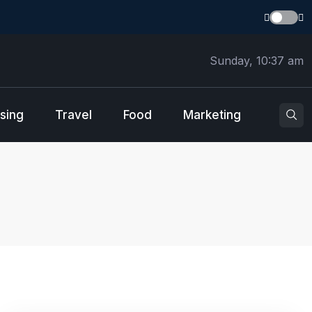
Sunday, 10:37 am
sing
Travel
Food
Marketing