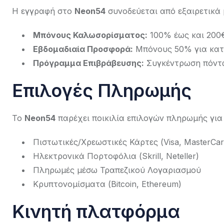
Η εγγραφή στο
Neon54
συνοδεύεται από εξαιρετικά 
Μπόνους Καλωσορίσματος:
100% έως και 200€
Εβδομαδιαία Προσφορά:
Μπόνους 50% για κατα
Πρόγραμμα Επιβράβευσης:
Συγκέντρωση πόντω
Επιλογές Πληρωμής
Το
Neon54
παρέχει ποικιλία επιλογών πληρωμής για
Πιστωτικές/Χρεωστικές Κάρτες (Visa, MasterCar
Ηλεκτρονικά Πορτοφόλια (Skrill, Neteller)
Πληρωμές μέσω Τραπεζικού Λογαριασμού
Κρυπτονομίσματα (Bitcoin, Ethereum)
Κινητή πλατφόρμα