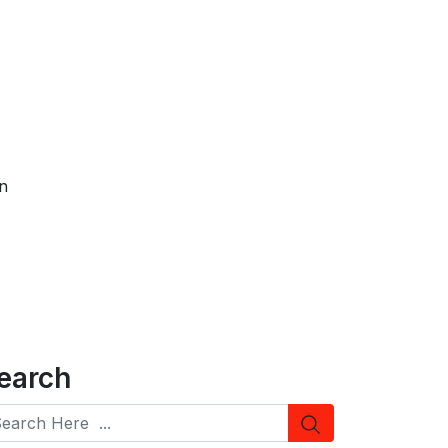
n
earch