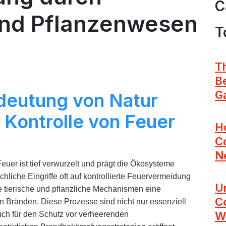
C
und Pflanzenwesen
T
Th
Be
G
edeutung von Natur
 Kontrolle von Feuer
H
C
N
uer ist tief verwurzelt und prägt die Ökosysteme
iche Eingriffe oft auf kontrollierte Feuervermeidung
U
he tierische und pflanzliche Mechanismen eine
C
n Bränden. Diese Prozesse sind nicht nur essenziell
Wa
auch für den Schutz vor verheerenden