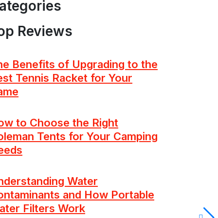
ategories
op Reviews
e Benefits of Upgrading to the
st Tennis Racket for Your
ame
ow to Choose the Right
oleman Tents for Your Camping
eeds
nderstanding Water
ontaminants and How Portable
ter Filters Work