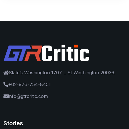
Slate’s Washington 1707 L St Washington 20036.
+02-976-754-8451
info@gtrcritic.com
Stories