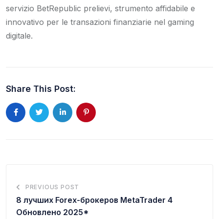
servizio BetRepublic prelievi, strumento affidabile e
innovativo per le transazioni finanziarie nel gaming
digitale.
Share This Post:
PREVIOUS POST
8 лучших Forex-брокеров MetaTrader 4 ️
Обновлено 2025*