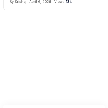
By
Krishcj
April 6, 2026
Views
134