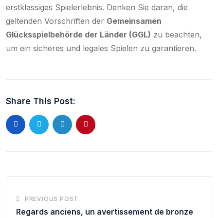
erstklassiges Spielerlebnis. Denken Sie daran, die
geltenden Vorschriften der
Gemeinsamen
Glücksspielbehörde der Länder (GGL)
zu beachten,
um ein sicheres und legales Spielen zu garantieren.
Share This Post:
PREVIOUS POST
Regards anciens, un avertissement de bronze