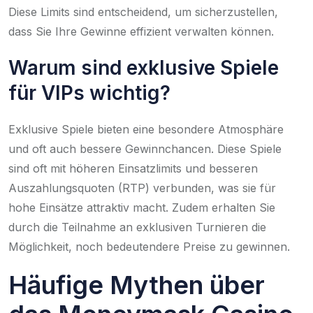
Diese Limits sind entscheidend, um sicherzustellen,
dass Sie Ihre Gewinne effizient verwalten können.
Warum sind exklusive Spiele
für VIPs wichtig?
Exklusive Spiele bieten eine besondere Atmosphäre
und oft auch bessere Gewinnchancen. Diese Spiele
sind oft mit höheren Einsatzlimits und besseren
Auszahlungsquoten (RTP) verbunden, was sie für
hohe Einsätze attraktiv macht. Zudem erhalten Sie
durch die Teilnahme an exklusiven Turnieren die
Möglichkeit, noch bedeutendere Preise zu gewinnen.
Häufige Mythen über