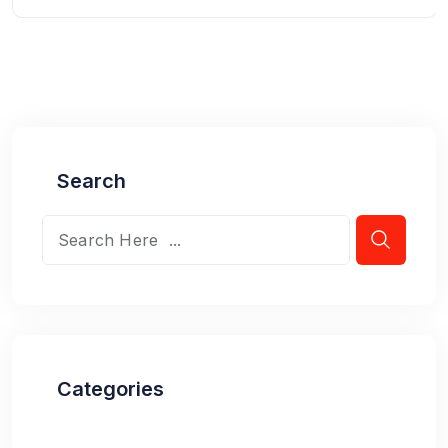
Search
Categories