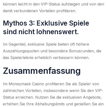
können leicht in den VIP-Status aufsteigen und von den
damit verbundenen Vorteilen profitieren.
Mythos 3: Exklusive Spiele
sind nicht lohnenswert.
Im Gegenteil, exklusive Spiele bieten oft höhere
Auszahlungsquoten und besondere Bonusrunden, die
das Spielerlebnis erheblich verbessern können.
Zusammenfassung
Im Moneymask Casino profitieren Sie als Spieler von
zahlreichen Vorteilen, insbesondere wenn Sie den VIP-
Status erreichen. Nutzen Sie die exklusiven Angebote,
erhöhen Sie Ihre Abhebungslimits und genießen Sie ein