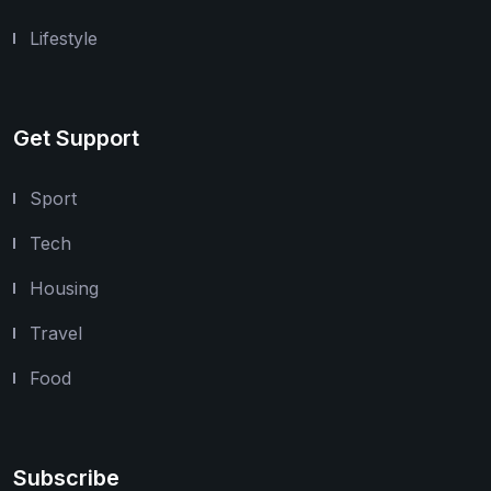
Lifestyle
Get Support
Sport
Tech
Housing
Travel
Food
Subscribe