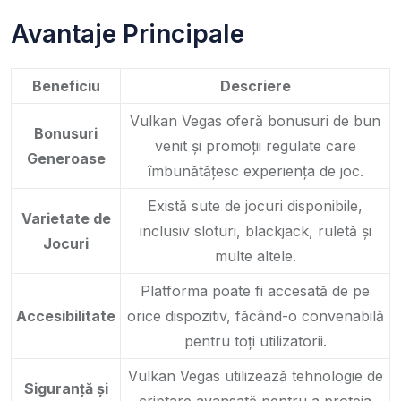
Avantaje Principale
Beneficiu
Descriere
Vulkan Vegas oferă bonusuri de bun
Bonusuri
venit și promoții regulate care
Generoase
îmbunătățesc experiența de joc.
Există sute de jocuri disponibile,
Varietate de
inclusiv sloturi, blackjack, ruletă și
Jocuri
multe altele.
Platforma poate fi accesată de pe
Accesibilitate
orice dispozitiv, făcând-o convenabilă
pentru toți utilizatorii.
Vulkan Vegas utilizează tehnologie de
Siguranță și
criptare avansată pentru a proteja