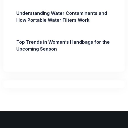
Understanding Water Contaminants and
How Portable Water Filters Work
Top Trends in Women’s Handbags for the
Upcoming Season