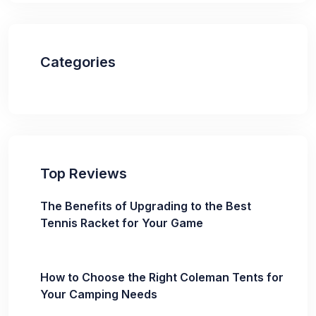
Categories
Top Reviews
The Benefits of Upgrading to the Best
Tennis Racket for Your Game
How to Choose the Right Coleman Tents for
Your Camping Needs