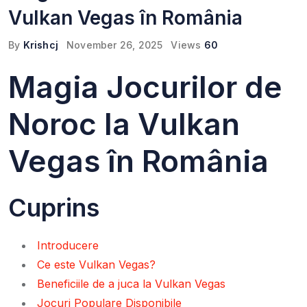
Vulkan Vegas în România
By
Krishcj
November 26, 2025
Views
60
Magia Jocurilor de
Noroc la Vulkan
Vegas în România
Cuprins
Introducere
Ce este Vulkan Vegas?
Beneficiile de a juca la Vulkan Vegas
Jocuri Populare Disponibile