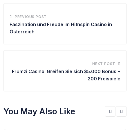
PREVIOUS POST
Faszination und Freude im Hitnspin Casino in
Österreich
NEXT POST
Frumzi Casino: Greifen Sie sich $5.000 Bonus +
200 Freispiele
You May Also Like