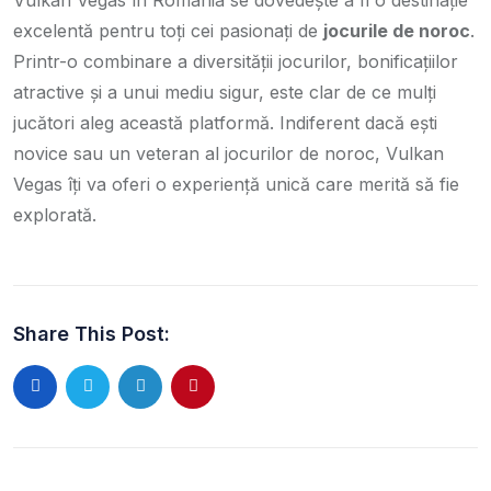
excelentă pentru toți cei pasionați de
jocurile de noroc
.
Printr-o combinare a diversității jocurilor, bonificațiilor
atractive și a unui mediu sigur, este clar de ce mulți
jucători aleg această platformă. Indiferent dacă ești
novice sau un veteran al jocurilor de noroc, Vulkan
Vegas îți va oferi o experiență unică care merită să fie
explorată.
Share This Post: