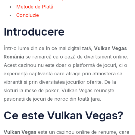
Metode de Plată
Concluzie
Introducere
Într-o lume din ce în ce mai digitalizată,
Vulkan Vegas
România
se remarcă ca o oază de divertisment online.
Acest cazinou nu este doar o platformă de jocuri, ci o
experiență captivantă care atrage prin atmosfera sa
vibrantă și prin diversitatea jocurilor oferite. De la
sloturi la mese de poker, Vulkan Vegas reunește
pasionații de jocuri de noroc din toată țara.
Ce este Vulkan Vegas?
Vulkan Vegas
este un cazinou online de renume, care