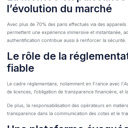
l’évolution du marché
Avec plus de 70% des paris effectués via des appareils 
permettent une expérience immersive et instantanée, ad
authentification contribue aussi à renforcer la sécurité.
Le rôle de la réglementa
fiable
Le cadre réglementaire, notamment en France avec l’
Au
de licences, l’obligation de transparence financière, et
De plus, la responsabilisation des opérateurs en matière 
transparence dans la communication des cotes et le trait