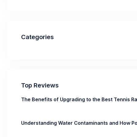
Categories
Top Reviews
The Benefits of Upgrading to the Best Tennis R
Understanding Water Contaminants and How Por