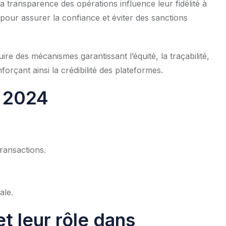
 transparence des opérations influence leur fidélité à
pour assurer la confiance et éviter des sanctions
ire des mécanismes garantissant l’équité, la traçabilité,
nforçant ainsi la crédibilité des plateformes.
n 2024
ransactions.
ale.
t leur rôle dans