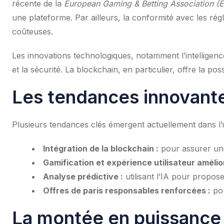
récente de la
European Gaming & Betting Association (
une plateforme. Par ailleurs, la conformité avec les rég
coûteuses.
Les innovations technologiques, notamment l’intelligence 
et la sécurité. La blockchain, en particulier, offre la pos
Les tendances innovante
Plusieurs tendances clés émergent actuellement dans l’un
Intégration de la blockchain :
pour assurer une
Gamification et expérience utilisateur amélio
Analyse prédictive :
utilisant l’IA pour propose
Offres de paris responsables renforcées :
pou
La montée en puissance 