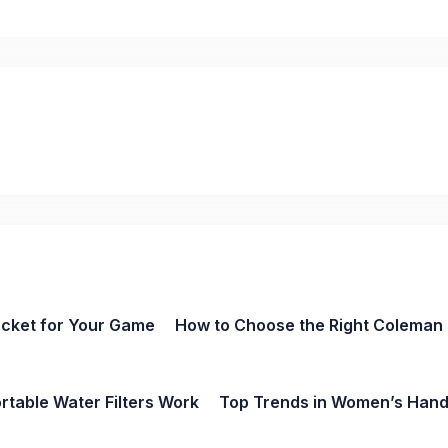
acket for Your Game
How to Choose the Right Coleman
table Water Filters Work
Top Trends in Women’s Hand