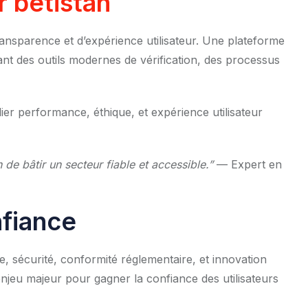
r betistan
transparence et d’expérience utilisateur. Une plateforme
ant des outils modernes de vérification, des processus
er performance, éthique, et expérience utilisateur
 de bâtir un secteur fiable et accessible.”
— Expert en
nfiance
, sécurité, conformité réglementaire, et innovation
enjeu majeur pour gagner la confiance des utilisateurs