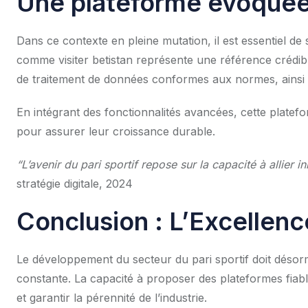
Une plateforme évoqué
Dans ce contexte en pleine mutation, il est essentiel de
comme visiter betistan représente une référence crédibl
de traitement de données conformes aux normes, ainsi qu
En intégrant des fonctionnalités avancées, cette platef
pour assurer leur croissance durable.
“L’avenir du pari sportif repose sur la capacité à allier 
stratégie digitale, 2024
Conclusion : L’Excellence
Le développement du secteur du pari sportif doit désor
constante. La capacité à proposer des plateformes fiable
et garantir la pérennité de l’industrie.