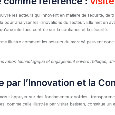
e comme référence :
visite
 suivre les acteurs qui innovent en matière de sécurité, de 
e pour analyser les innovations du secteur. Elle met en av
’une interface centrée sur la confiance et la sécurité.
orme illustre comment les acteurs du marché peuvent concili
innovation technologique et engagement envers l’éthique, afin
 par l’Innovation et la Co
mais s’appuyer sur des fondamentaux solides : transparence
s, comme celle illustrée par visiter betistan, constitue un 