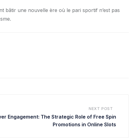
 bâtir une nouvelle ère où le pari sportif n’est pas
isme.
NEXT POST
yer Engagement: The Strategic Role of Free Spin
Promotions in Online Slots