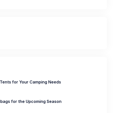
 Tents for Your Camping Needs
bags for the Upcoming Season