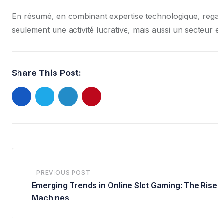
En résumé, en combinant expertise technologique, regard 
seulement une activité lucrative, mais aussi un secteur 
Share This Post:
LinkedIn
Pinterest
PREVIOUS POST
Emerging Trends in Online Slot Gaming: The Rise
Machines