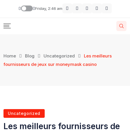
Friday, 2:46 am
Home
Blog
Uncategorized
Les meilleurs
fournisseurs de jeux sur moneymask casino
Uncategorized
Les meilleurs fournisseurs de