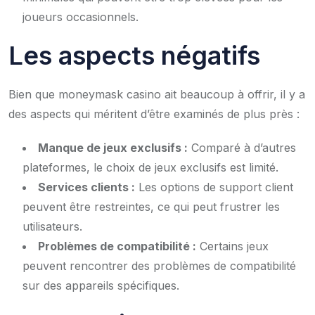
joueurs occasionnels.
Les aspects négatifs
Bien que moneymask casino ait beaucoup à offrir, il y a
des aspects qui méritent d’être examinés de plus près :
Manque de jeux exclusifs :
Comparé à d’autres
plateformes, le choix de jeux exclusifs est limité.
Services clients :
Les options de support client
peuvent être restreintes, ce qui peut frustrer les
utilisateurs.
Problèmes de compatibilité :
Certains jeux
peuvent rencontrer des problèmes de compatibilité
sur des appareils spécifiques.