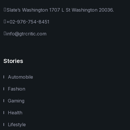
Slate’s Washington 1707 L St Washington 20036.
+02-976-754-8451
info@gtrcritic.com
Stories
Automobile
Fashion
Gaming
Health
Lifestyle