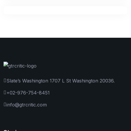
Slate’s Washington 1707 L St Washington 20036.
+02-976-754-8451
info@gtrcritic.com