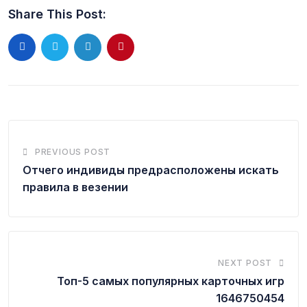
Share This Post:
PREVIOUS POST
Отчего индивиды предрасположены искать
правила в везении
NEXT POST
Топ-5 самых популярных карточных игр
1646750454