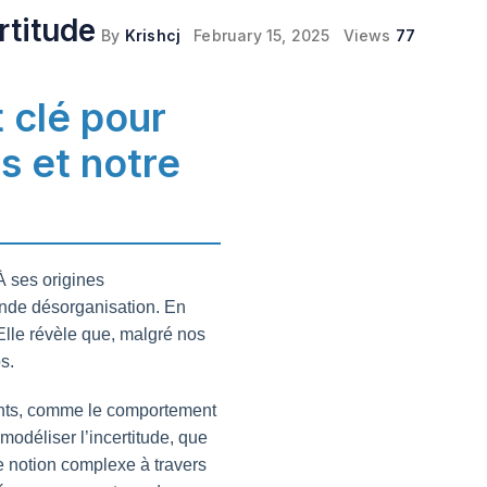
rtitude
By
Krishcj
February 15, 2025
Views
77
t clé pour
s et notre
 À ses origines
ande désorganisation. En
 Elle révèle que, malgré nos
s.
ements, comme le comportement
modéliser l’incertitude, que
te notion complexe à travers