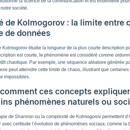
lutionné la science de la communication et est essentielle pou
 notre société.
é de Kolmogorov : la limite entre 
e de données
e Kolmogorov étudie la longueur de la plus courte description 
cription est courte, le phénomène est considéré comme ordonné 
plutôt chaotique. Par exemple, une séquence aléatoire générée p
 peut atteindre cette limite de chaos, illustrant que certaines
ire impossibles.
: comment ces concepts expliquent
tains phénomènes naturels ou soc
opie de Shannon ou la complexité de Kolmogorov permettent d’éc
r avec certitude l’évolution de phénomènes sociaux, comme la b