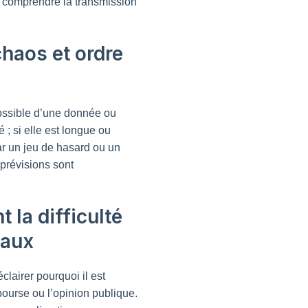
r comprendre la transmission
chaos et ordre
possible d’une donnée ou
; si elle est longue ou
ar un jeu de hasard ou un
 prévisions sont
 la difficulté
iaux
lairer pourquoi il est
ourse ou l’opinion publique.