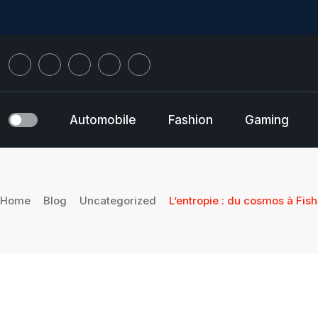
Skip
to
content
Automobile
Fashion
Gaming
Home
Blog
Uncategorized
L’entropie : du cosmos à Fis