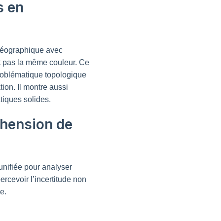
s en
 géographique avec
t pas la même couleur. Ce
problématique topologique
ion. Il montre aussi
tiques solides.
éhension de
 unifiée pour analyser
ercevoir l’incertitude non
e.