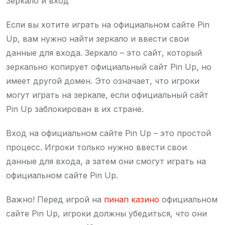
Зеркало и вход
Если вы хотите играть на официальном сайте Pin
Up, вам нужно найти зеркало и ввести свои
данные для входа. Зеркало – это сайт, который
зеркально копирует официальный сайт Pin Up, но
имеет другой домен. Это означает, что игроки
могут играть на зеркале, если официальный сайт
Pin Up заблокирован в их стране.
Вход на официальном сайте Pin Up – это простой
процесс. Игроки только нужно ввести свои
данные для входа, а затем они смогут играть на
официальном сайте Pin Up.
Важно! Перед игрой на
пинап казино
официальном
сайте Pin Up, игроки должны убедиться, что они