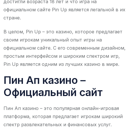
достигли возраста 18 лет и что игра на
официальном сайте Pin Up является легальной в их
стране.
В целом, Pin Up – это казино, которое предлагает
своим игрокам уникальный опыт игры на
официальном сайте. С его современным дизайном,
простым интерфейсом и широким спектром игр,
Pin Up является одним из лучших казино в мире.
Пин Ап казино –
Официальный сайт
Пин Ап казино – это популярная онлайн-игровая
платформа, которая предлагает игрокам широкий
спектр развлекательных и финансовых услуг.