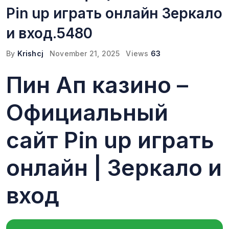
Pin up играть онлайн Зеркало
и вход.5480
By
Krishcj
November 21, 2025
Views
63
Пин Ап казино –
Официальный
сайт Pin up играть
онлайн | Зеркало и
вход