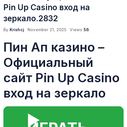
Pin Up Casino вход на
зеркало.2832
By
Krishcj
November 21, 2025
Views
56
Пин Ап казино –
Официальный
сайт Pin Up Casino
вход на зеркало
▶️