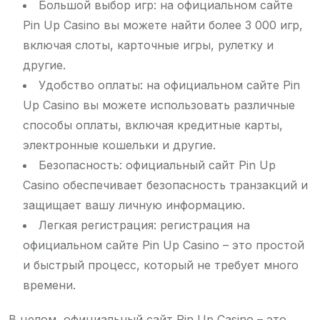
Большой выбор игр: на официальном сайте
Pin Up Casino вы можете найти более 3 000 игр,
включая слоты, карточные игры, рулетку и
другие.
Удобство оплаты: на официальном сайте Pin
Up Casino вы можете использовать различные
способы оплаты, включая кредитные карты,
электронные кошельки и другие.
Безопасность: официальный сайт Pin Up
Casino обеспечивает безопасность транзакций и
защищает вашу личную информацию.
Легкая регистрация: регистрация на
официальном сайте Pin Up Casino – это простой
и быстрый процесс, который не требует много
времени.
В целом, официальный сайт Pin Up Casino – это