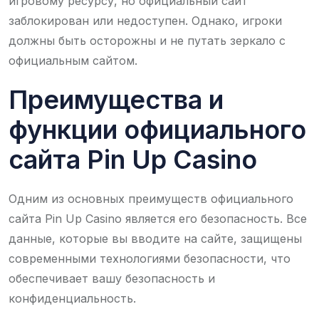
игровому ресурсу, но официальный сайт
заблокирован или недоступен. Однако, игроки
должны быть осторожны и не путать зеркало с
официальным сайтом.
Преимущества и
функции официального
сайта Pin Up Casino
Одним из основных преимуществ официального
сайта Pin Up Casino является его безопасность. Все
данные, которые вы вводите на сайте, защищены
современными технологиями безопасности, что
обеспечивает вашу безопасность и
конфиденциальность.