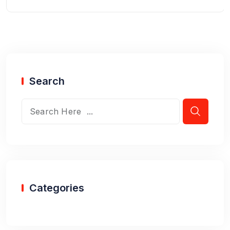
Search
Categories