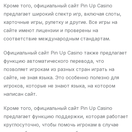
Кроме того, официальный сайт Pin Up Casino
предлагает широкий спектр игр, включая слоты,
карточные игры, рулетку и другие. Все игры на
сайте имеют лицензии и проверены на
соответствие международным стандартам.
Официальный сайт Pin Up Casino также предлагает
функцию автоматического перевода, что
позволяет игрокам из разных стран играть на
сайте, не зная языка. Это особенно полезно для
игроков, которые не знают языка, на котором
написан сайт.
Кроме того, официальный сайт Pin Up Casino
предлагает функцию поддержки, которая работает
круглосуточно, чтобы помочь игрокам в случае