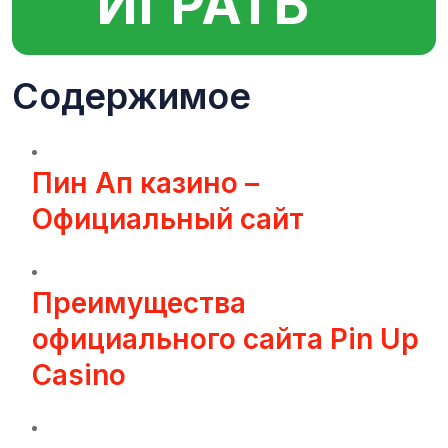
ИГРАТЬ
Содержимое
Пин Ап казино –
Официальный сайт
Преимущества
официального сайта Pin Up
Casino