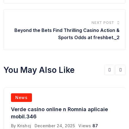
NEXT POST
Beyond the Bets Find Thrilling Casino Action &
Sports Odds at freshbet._2
You May Also Like
News
Verde casino online n Romnia aplicaie
mobil.346
By
Krishcj
December 24, 2025
Views
87