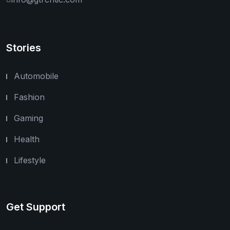
Stories
Automobile
Fashion
Gaming
Health
Lifestyle
Get Support