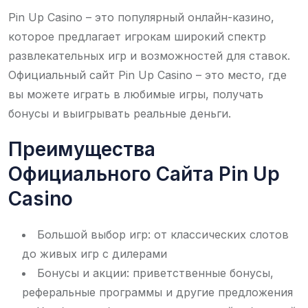
Pin Up Casino – это популярный онлайн-казино,
которое предлагает игрокам широкий спектр
развлекательных игр и возможностей для ставок.
Официальный сайт Pin Up Casino – это место, где
вы можете играть в любимые игры, получать
бонусы и выигрывать реальные деньги.
Преимущества
Официального Сайта Pin Up
Casino
Большой выбор игр: от классических слотов
до живых игр с дилерами
Бонусы и акции: приветственные бонусы,
реферальные программы и другие предложения