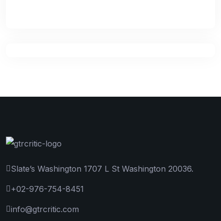
Slate’s Washington 1707 L St Washington 20036.
+02-976-754-8451
info@gtrcritic.com