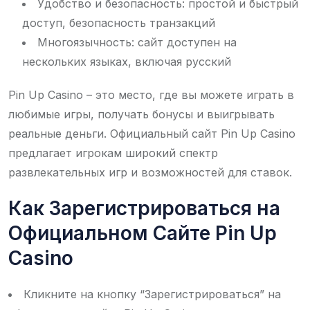
Удобство и безопасность: простой и быстрый
доступ, безопасность транзакций
Многоязычность: сайт доступен на
нескольких языках, включая русский
Pin Up Casino – это место, где вы можете играть в
любимые игры, получать бонусы и выигрывать
реальные деньги. Официальный сайт Pin Up Casino
предлагает игрокам широкий спектр
развлекательных игр и возможностей для ставок.
Как Зарегистрироваться на
Официальном Сайте Pin Up
Casino
Кликните на кнопку “Зарегистрироваться” на