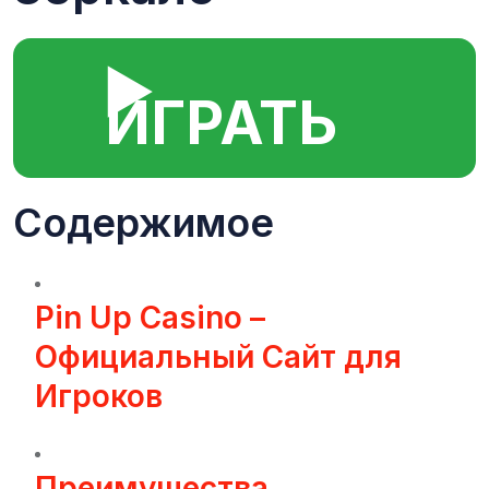
▶️
ИГРАТЬ
Содержимое
Pin Up Casino –
Официальный Сайт для
Игроков
Преимущества