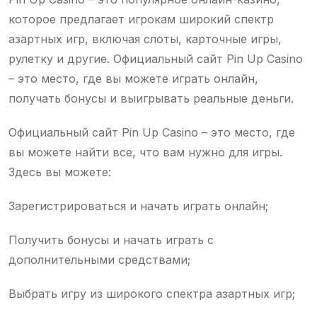
которое предлагает игрокам широкий спектр
азартных игр, включая слоты, карточные игры,
рулетку и другие. Официальный сайт Pin Up Casino
– это место, где вы можете играть онлайн,
получать бонусы и выигрывать реальные деньги.
Официальный сайт Pin Up Casino – это место, где
вы можете найти все, что вам нужно для игры.
Здесь вы можете:
Зарегистрироваться и начать играть онлайн;
Получить бонусы и начать играть с
дополнительными средствами;
Выбрать игру из широкого спектра азартных игр;