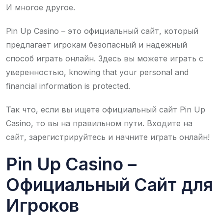
И многое другое.
Pin Up Casino – это официальный сайт, который
предлагает игрокам безопасный и надежный
способ играть онлайн. Здесь вы можете играть с
уверенностью, knowing that your personal and
financial information is protected.
Так что, если вы ищете официальный сайт Pin Up
Casino, то вы на правильном пути. Входите на
сайт, зарегистрируйтесь и начните играть онлайн!
Pin Up Casino –
Официальный Сайт для
Игроков