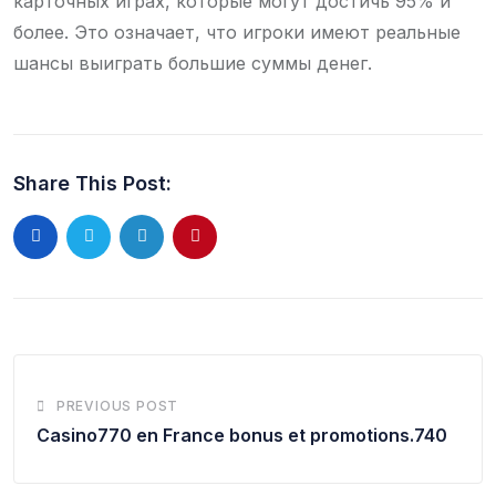
карточных играх, которые могут достичь 95% и
более. Это означает, что игроки имеют реальные
шансы выиграть большие суммы денег.
Share This Post:
LinkedIn
Pinterest
PREVIOUS POST
Casino770 en France bonus et promotions.740