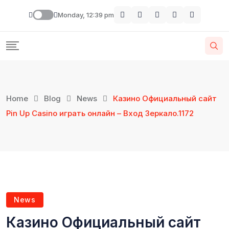
Skip
Monday, 12:39 pm
to
content
Home
Blog
News
Казино Официальный сайт
Pin Up Casino играть онлайн – Вход Зеркало.1172
News
Казино Официальный сайт