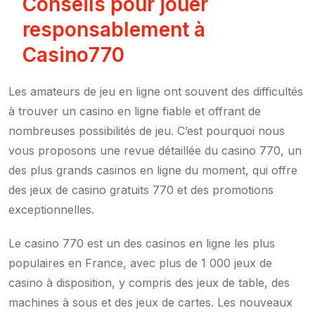
Conseils pour jouer
responsablement à
Casino770
Les amateurs de jeu en ligne ont souvent des difficultés
à trouver un casino en ligne fiable et offrant de
nombreuses possibilités de jeu. C’est pourquoi nous
vous proposons une revue détaillée du casino 770, un
des plus grands casinos en ligne du moment, qui offre
des jeux de casino gratuits 770 et des promotions
exceptionnelles.
Le casino 770 est un des casinos en ligne les plus
populaires en France, avec plus de 1 000 jeux de
casino à disposition, y compris des jeux de table, des
machines à sous et des jeux de cartes. Les nouveaux