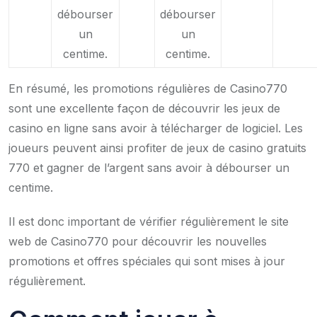
débourser
débourser
un
un
centime.
centime.
En résumé, les promotions régulières de Casino770
sont une excellente façon de découvrir les jeux de
casino en ligne sans avoir à télécharger de logiciel. Les
joueurs peuvent ainsi profiter de jeux de casino gratuits
770 et gagner de l’argent sans avoir à débourser un
centime.
Il est donc important de vérifier régulièrement le site
web de Casino770 pour découvrir les nouvelles
promotions et offres spéciales qui sont mises à jour
régulièrement.