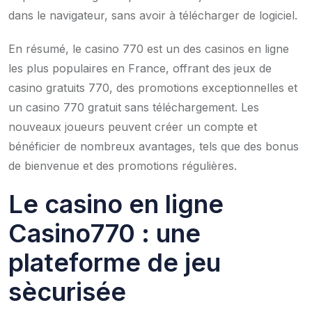
dans le navigateur, sans avoir à télécharger de logiciel.
En résumé, le casino 770 est un des casinos en ligne
les plus populaires en France, offrant des jeux de
casino gratuits 770, des promotions exceptionnelles et
un casino 770 gratuit sans téléchargement. Les
nouveaux joueurs peuvent créer un compte et
bénéficier de nombreux avantages, tels que des bonus
de bienvenue et des promotions régulières.
Le casino en ligne
Casino770 : une
plateforme de jeu
sècurisée