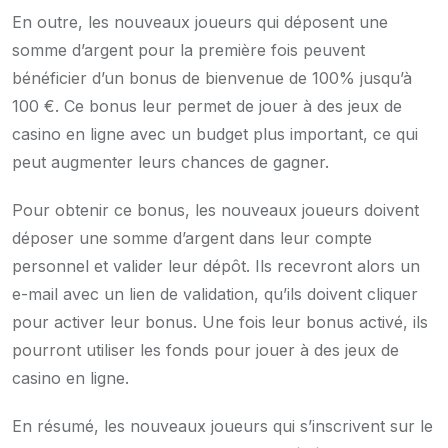
En outre, les nouveaux joueurs qui déposent une
somme d’argent pour la première fois peuvent
bénéficier d’un bonus de bienvenue de 100% jusqu’à
100 €. Ce bonus leur permet de jouer à des jeux de
casino en ligne avec un budget plus important, ce qui
peut augmenter leurs chances de gagner.
Pour obtenir ce bonus, les nouveaux joueurs doivent
déposer une somme d’argent dans leur compte
personnel et valider leur dépôt. Ils recevront alors un
e-mail avec un lien de validation, qu’ils doivent cliquer
pour activer leur bonus. Une fois leur bonus activé, ils
pourront utiliser les fonds pour jouer à des jeux de
casino en ligne.
En résumé, les nouveaux joueurs qui s’inscrivent sur le