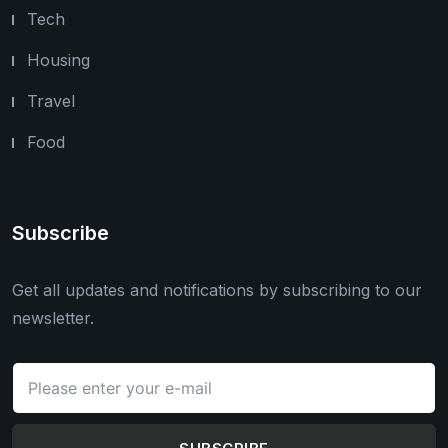
Tech
Housing
Travel
Food
Subscribe
Get all updates and notifications by subscribing to our
newsletter.