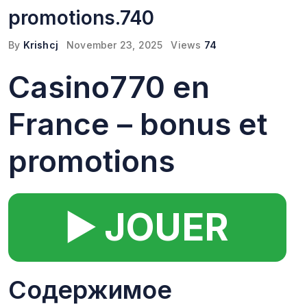
promotions.740
By
Krishcj
November 23, 2025
Views
74
Casino770 en
France – bonus et
promotions
▶️ JOUER
Содержимое