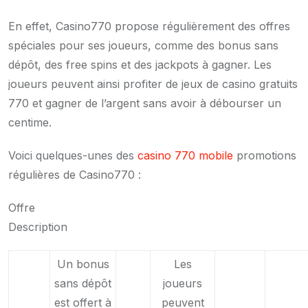
En effet, Casino770 propose régulièrement des offres
spéciales pour ses joueurs, comme des bonus sans
dépôt, des free spins et des jackpots à gagner. Les
joueurs peuvent ainsi profiter de jeux de casino gratuits
770 et gagner de l’argent sans avoir à débourser un
centime.
Voici quelques-unes des
casino 770 mobile
promotions
régulières de Casino770 :
Offre
Description
Un bonus
Les
sans dépôt
joueurs
est offert à
peuvent