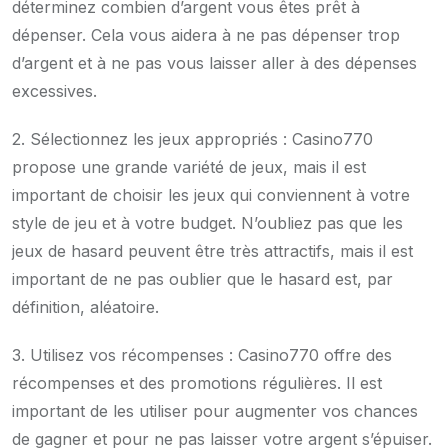
déterminez combien d’argent vous êtes prêt à
dépenser. Cela vous aidera à ne pas dépenser trop
d’argent et à ne pas vous laisser aller à des dépenses
excessives.
2. Sélectionnez les jeux appropriés : Casino770
propose une grande variété de jeux, mais il est
important de choisir les jeux qui conviennent à votre
style de jeu et à votre budget. N’oubliez pas que les
jeux de hasard peuvent être très attractifs, mais il est
important de ne pas oublier que le hasard est, par
définition, aléatoire.
3. Utilisez vos récompenses : Casino770 offre des
récompenses et des promotions régulières. Il est
important de les utiliser pour augmenter vos chances
de gagner et pour ne pas laisser votre argent s’épuiser.