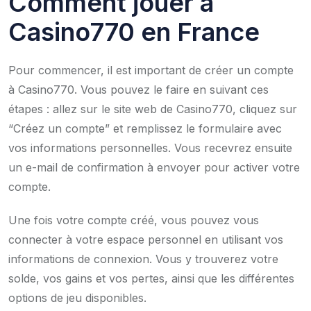
Comment jouer à
Casino770 en France
Pour commencer, il est important de créer un compte
à Casino770. Vous pouvez le faire en suivant ces
étapes : allez sur le site web de Casino770, cliquez sur
“Créez un compte” et remplissez le formulaire avec
vos informations personnelles. Vous recevrez ensuite
un e-mail de confirmation à envoyer pour activer votre
compte.
Une fois votre compte créé, vous pouvez vous
connecter à votre espace personnel en utilisant vos
informations de connexion. Vous y trouverez votre
solde, vos gains et vos pertes, ainsi que les différentes
options de jeu disponibles.