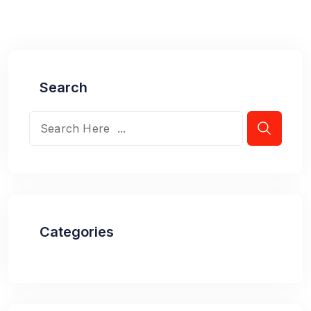
Search
Categories