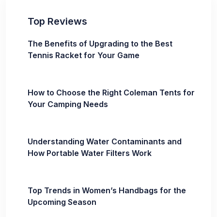
Top Reviews
The Benefits of Upgrading to the Best
Tennis Racket for Your Game
How to Choose the Right Coleman Tents for
Your Camping Needs
Understanding Water Contaminants and
How Portable Water Filters Work
Top Trends in Women’s Handbags for the
Upcoming Season