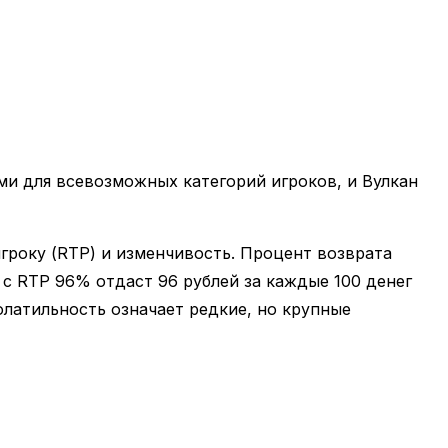
и для всевозможных категорий игроков, и Вулкан
гроку (RTP) и изменчивость. Процент возврата
с RTP 96% отдаст 96 рублей за каждые 100 денег
олатильность означает редкие, но крупные