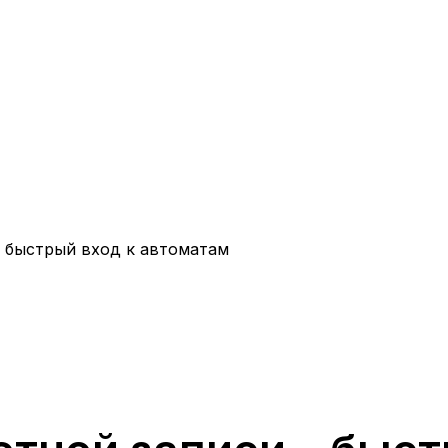
– быстрый вход к автоматам