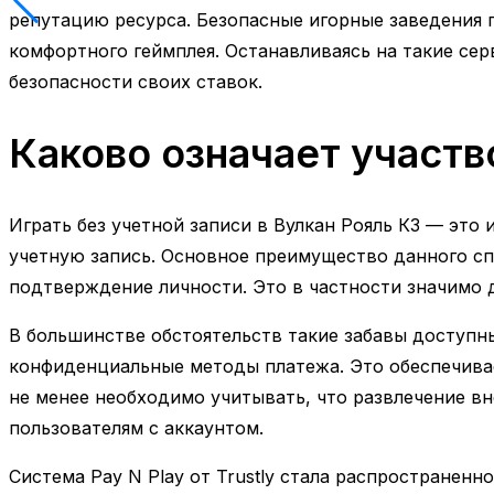
репутацию ресурса. Безопасные игорные заведения 
комфортного геймплея. Останавливаясь на такие сер
безопасности своих ставок.
Каково означает участв
Играть без учетной записи в Вулкан Рояль КЗ — это
учетную запись. Основное преимущество данного сп
подтверждение личности. Это в частности значимо 
В большинстве обстоятельств такие забавы доступн
конфиденциальные методы платежа. Это обеспечивае
не менее необходимо учитывать, что развлечение в
пользователям с аккаунтом.
Система Pay N Play от Trustly стала распространен