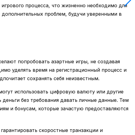
 игрового процесса, что жизненно необходимо для
ез дополнительных проблем, будучи уверенными в
желают попробовать азартные игры, не создавая
димо уделять время на регистрационный процесс и
дпочитает сохранять себя неизвестным.
 могут использовать цифровую валюту или другие
 деньги без требования давать личные данные. Тем
циям и бонусам, которые зачастую предоставляются
и гарантировать скоростные транзакции и