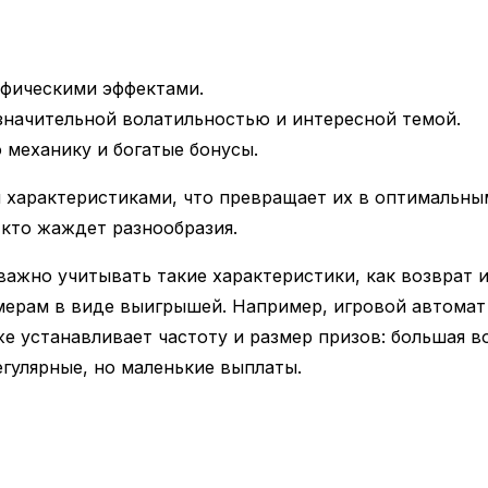
рафическими эффектами.
 значительной волатильностью и интересной темой.
 механику и богатые бонусы.
характеристиками, что превращает их в оптимальным
 кто жаждет разнообразия.
ажно учитывать такие характеристики, как возврат и
мерам в виде выигрышей. Например, игровой автомат 
е устанавливает частоту и размер призов: большая в
егулярные, но маленькие выплаты.