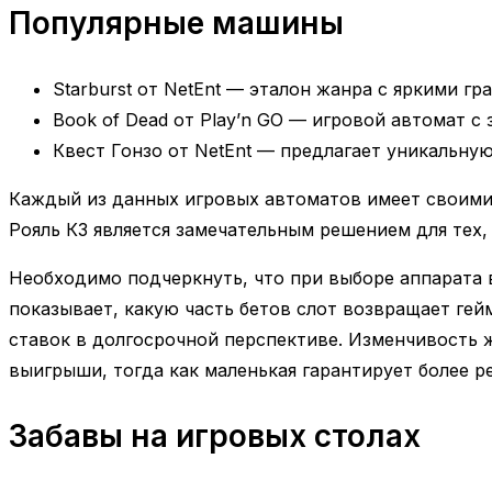
Популярные машины
Starburst от NetEnt — эталон жанра с яркими г
Book of Dead от Play’n GO — игровой автомат с
Квест Гонзо от NetEnt — предлагает уникальную
Каждый из данных игровых автоматов имеет своими 
Рояль КЗ является замечательным решением для тех,
Необходимо подчеркнуть, что при выборе аппарата в
показывает, какую часть бетов слот возвращает гей
ставок в долгосрочной перспективе. Изменчивость ж
выигрыши, тогда как маленькая гарантирует более р
Забавы на игровых столах