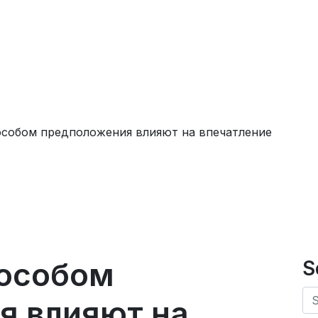
особом предположения влияют на впечатление
особом
S
я влияют на