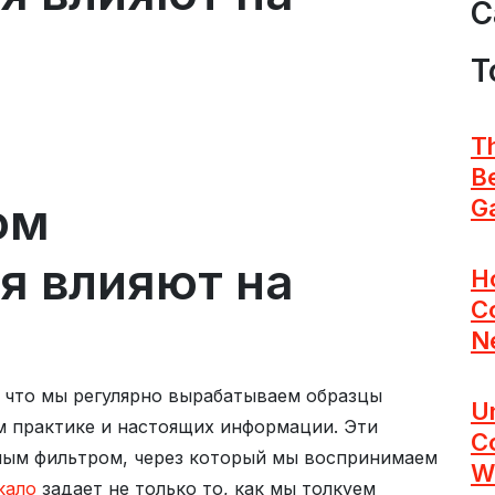
C
T
Th
Be
ом
G
я влияют на
H
C
N
 что мы регулярно вырабатываем образцы
U
 практике и настоящих информации. Эти
C
мым фильтром, через который мы воспринимаем
Wa
кало
задает не только то, как мы толкуем