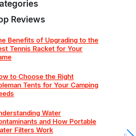
ategories
op Reviews
e Benefits of Upgrading to the
st Tennis Racket for Your
ame
ow to Choose the Right
oleman Tents for Your Camping
eeds
nderstanding Water
ontaminants and How Portable
ter Filters Work