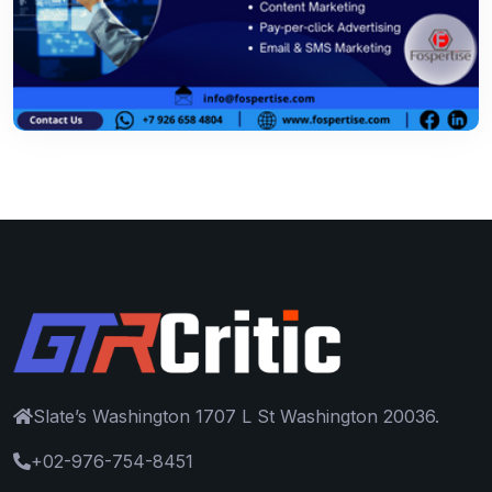
Slate’s Washington 1707 L St Washington 20036.
+02-976-754-8451