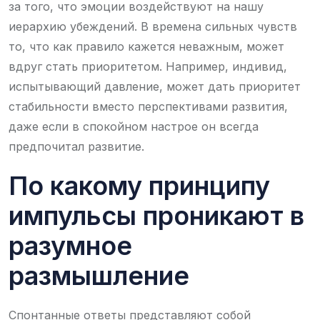
за того, что эмоции воздействуют на нашу
иерархию убеждений. В времена сильных чувств
то, что как правило кажется неважным, может
вдруг стать приоритетом. Например, индивид,
испытывающий давление, может дать приоритет
стабильности вместо перспективами развития,
даже если в спокойном настрое он всегда
предпочитал развитие.
По какому принципу
импульсы проникают в
разумное
размышление
Спонтанные ответы представляют собой