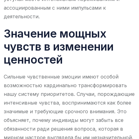
ассоциированным с ними импульсами к
деятельности.
Значение мощных
чувств в изменении
ценностей
Сильные чувственные эмоции имеют особой
возможностью кардинально трансформировать
нашу систему приоритетов. Случаи, порождающие
интенсивные чувства, воспринимаются как более
значимые и требующие срочного внимания. Это
объясняет, почему индивиды могут забыть все
обязанности ради решения вопроса, которая в
мирном настрое выглядела бы им незначительной.