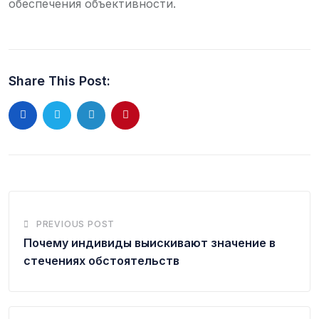
обеспечения объективности.
Share This Post:
PREVIOUS POST
Почему индивиды выискивают значение в
стечениях обстоятельств