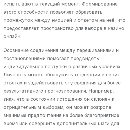
испытывают в текущий момент. Формирование
этого способности позволяет образовать
промежуток между эмоцией и ответом на неё, что
предоставляет пространство для выбора в казино
онлайн.
Осознание соединения между переживаниями и
постановлениями помогает предвидеть
индивидуальное поступки в различных условиях.
Личность может обнаружить тенденции в своих
ответах и задействовать эту сведения для более
результативного прогнозирования. Например,
зная, что в состоянии истощения он склонен к
отрицательным выборам, он может postpone
значимые предпочтения на более благоприятное
время или совершить дополнительные шаги для