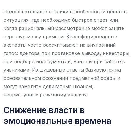
Подсознательные отклики в особенности ценны в
ситуациях, где необходимо быстрое ответ или
когда рациональный рассмотрение может занять
чересчур массу времени. Квалифицированные
эксперты часто рассчитывают на внутренний
голос: доктора при постановке вывода, инвесторы
при подборе инструментов, учителя при работе с
учениками. Их душевные ответы базируются на
основательном осознании предметной сферы и
могут заметить деликатные нюансы,
неприступные разумному анализу.
Снижение власти в
эмоциональные времена