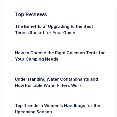
Top Reviews
The Benefits of Upgrading to the Best
Tennis Racket for Your Game
How to Choose the Right Coleman Tents for
Your Camping Needs
Understanding Water Contaminants and
How Portable Water Filters Work
Top Trends in Women’s Handbags for the
Upcoming Season