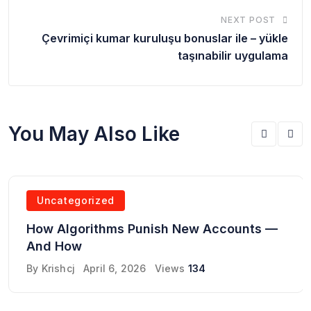
NEXT POST
Çevrimiçi kumar kuruluşu bonuslar ile – yükle
taşınabilir uygulama
You May Also Like
Uncategorized
How Algorithms Punish New Accounts —
And How
By
Krishcj
April 6, 2026
Views
134