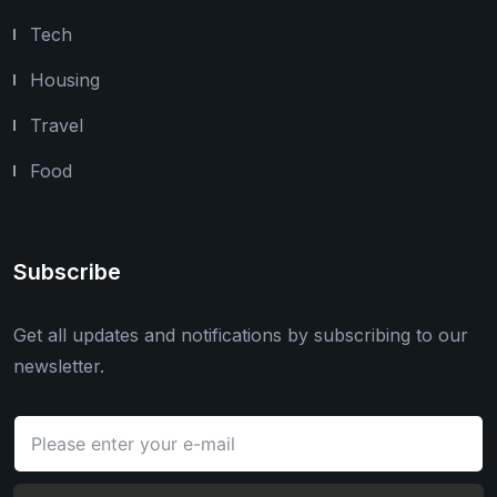
Tech
Housing
Travel
Food
Subscribe
Get all updates and notifications by subscribing to our
newsletter.