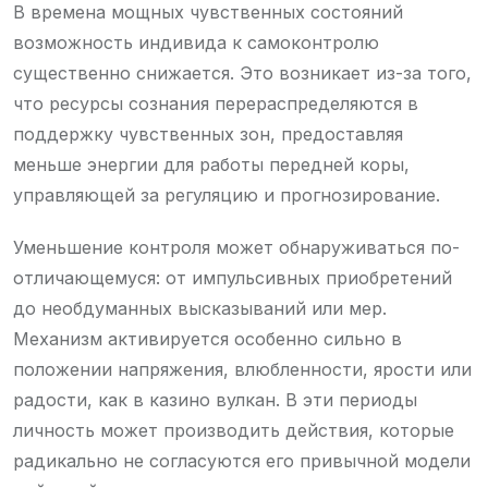
В времена мощных чувственных состояний
возможность индивида к самоконтролю
существенно снижается. Это возникает из-за того,
что ресурсы сознания перераспределяются в
поддержку чувственных зон, предоставляя
меньше энергии для работы передней коры,
управляющей за регуляцию и прогнозирование.
Уменьшение контроля может обнаруживаться по-
отличающемуся: от импульсивных приобретений
до необдуманных высказываний или мер.
Механизм активируется особенно сильно в
положении напряжения, влюбленности, ярости или
радости, как в казино вулкан. В эти периоды
личность может производить действия, которые
радикально не согласуются его привычной модели