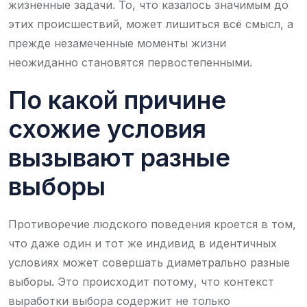
жизненные задачи. То, что казалось значимым до
этих происшествий, может лишиться всё смысл, а
прежде незамеченные моменты жизни
неожиданно становятся первостепенными.
По какой причине
схожие условия
вызывают разные
выборы
Противоречие людского поведения кроется в том,
что даже один и тот же индивид в идентичных
условиях может совершать диаметрально разные
выборы. Это происходит потому, что контекст
выработки выбора содержит не только