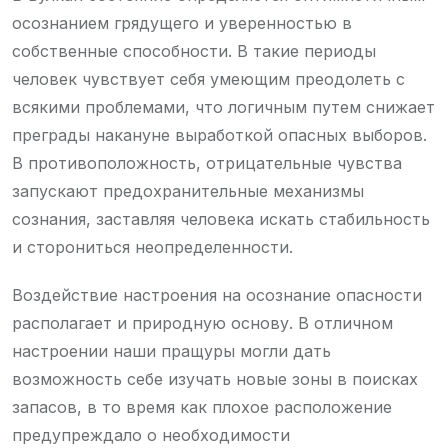
осознанием грядущего и уверенностью в
собственные способности. В такие периоды
человек чувствует себя умеющим преодолеть с
всякими проблемами, что логичным путем снижает
преграды накануне выработкой опасных выборов.
В противоположность, отрицательные чувства
запускают предохранительные механизмы
сознания, заставляя человека искать стабильность
и сторониться неопределенности.
Воздействие настроения на осознание опасности
располагает и природную основу. В отличном
настроении наши пращуры могли дать
возможность себе изучать новые зоны в поисках
запасов, в то время как плохое расположение
предупреждало о необходимости