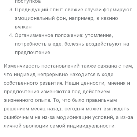
поступков
Предыдущий опыт: свежие случаи формируют
эмоциональный фон, например, в казино
вулкан
Организменное положение: утомление,
потребность в еде, болезнь воздействуют на
предпочтение
Изменчивость постановлений также связана с тем,
что индивид непрерывно находится в ходе
собственного развития. Наши ценности, мнения и
предпочтения изменяются под действием
жизненного опыта. То, что было правильным
решением месяц назад, сегодня может выглядеть
ошибочным не из-за модификации условий, а из-за
личной эволюции самой индивидуальности.