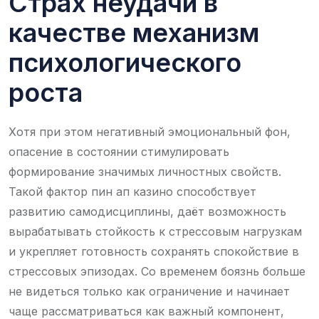
Страх неудачи в
качестве механизм
психологического
роста
Хотя при этом негативный эмоциональный фон,
опасение в состоянии стимулировать
формирование значимых личностных свойств.
Такой фактор пин ап казино способствует
развитию самодисциплины, даёт возможность
вырабатывать стойкость к стрессовым нагрузкам
и укрепляет готовность сохранять спокойствие в
стрессовых эпизодах. Со временем боязнь больше
не видеться только как ограничение и начинает
чаще рассматриваться как важный компонент,