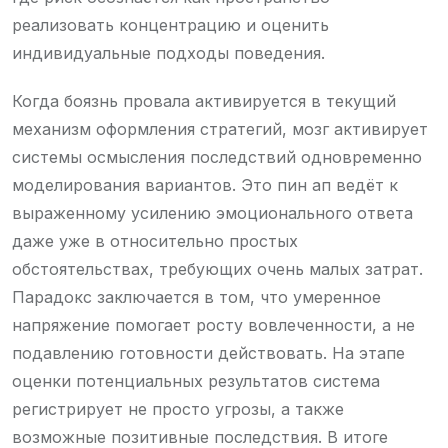
реализовать концентрацию и оценить
индивидуальные подходы поведения.
Когда боязнь провала активируется в текущий
механизм оформления стратегий, мозг активирует
системы осмысления последствий одновременно
моделирования вариантов. Это пин ап ведёт к
выраженному усилению эмоционального ответа
даже уже в относительно простых
обстоятельствах, требующих очень малых затрат.
Парадокс заключается в том, что умеренное
напряжение помогает росту вовлеченности, а не
подавлению готовности действовать. На этапе
оценки потенциальных результатов система
регистрирует не просто угрозы, а также
возможные позитивные последствия. В итоге