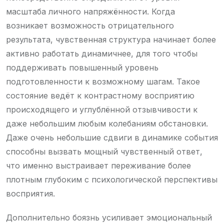
масштаба личного напряжённости. Когда
возникает возможность отрицательного
результата, чувственная структура начинает более
активно работать динамичнее, для того чтобы
поддерживать повышенный уровень
подготовленности к возможному шагам. Такое
состояние ведёт к контрастному восприятию
происходящего и углублённой отзывчивости к
даже небольшим любым колебаниям обстановки.
Даже очень небольшие сдвиги в динамике события
способны вызвать мощный чувственный ответ,
что именно выстраивает переживание более
плотным глубоким с психологической перспективы
восприятия.
Дополнительно боязнь усиливает эмоциональный