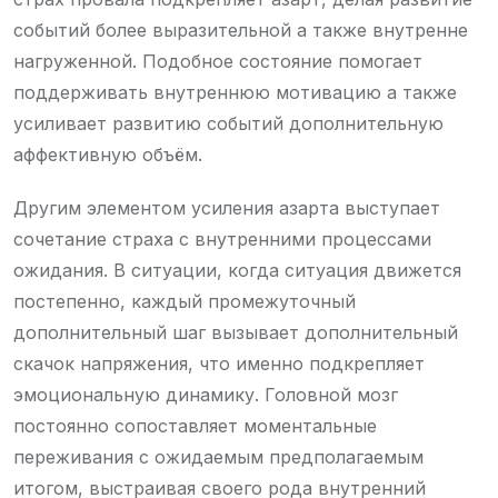
событий более выразительной а также внутренне
нагруженной. Подобное состояние помогает
поддерживать внутреннюю мотивацию а также
усиливает развитию событий дополнительную
аффективную объём.
Другим элементом усиления азартa выступает
сочетание страха c внутренними процессами
ожидания. В ситуации, когда ситуация движется
постепенно, каждый промежуточный
дополнительный шаг вызывает дополнительный
скачок напряжения, что именно подкрепляет
эмоциональную динамику. Головной мозг
постоянно сопоставляет моментальные
переживания с ожидаемым предполагаемым
итогом, выстраивая своего рода внутренний