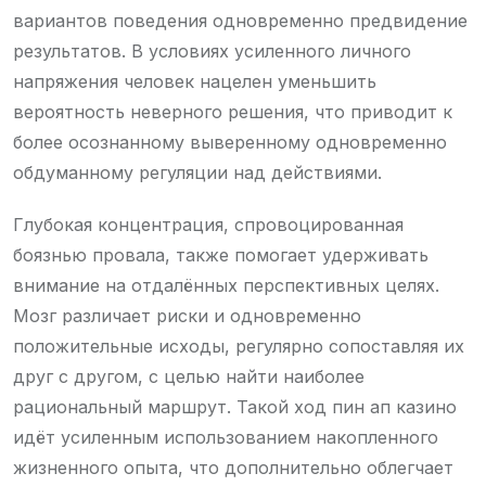
вариантов поведения одновременно предвидение
результатов. В условиях усиленного личного
напряжения человек нацелен уменьшить
вероятность неверного решения, что приводит к
более осознанному выверенному одновременно
обдуманному регуляции над действиями.
Глубокая концентрация, спровоцированная
боязнью провала, также помогает удерживать
внимание на отдалённых перспективных целях.
Мозг различает риски и одновременно
положительные исходы, регулярно сопоставляя их
друг с другом, с целью найти наиболее
рациональный маршрут. Такой ход пин ап казино
идёт усиленным использованием накопленного
жизненного опыта, что дополнительно облегчает