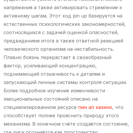
напряжения а также активировать стремление к
активному шагам. Этот ход pin up базируется на
естественных психологических закономерностей,
соотносящихся c задачей оценкой опасностей,
предвидением итога а также ответной реакцией
человеческого организма на нестабильность.
Плавно боязнь перерастает в своеобразный
фактор, усиливающий концентрацию,
поднимающий отзывчивость к деталям и
запускающий личные системы контроля ситуации.
Более подробное изучение изменчивости
эмоциональных состояний описано на
специализированном ресурсе
пин ап казино
, что
способствует полнее прояснить природу этого
механизма. В конечном счёте создаётся состояние,
где риск осознаётся как пространство