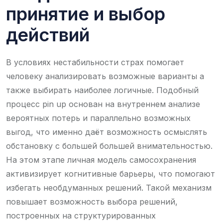
принятие и выбор
действий
В условиях нестабильности страх помогает
человеку анализировать возможные варианты а
также выбирать наиболее логичные. Подобный
процесс pin up основан на внутреннем анализе
вероятных потерь и параллельно возможных
выгод, что именно даёт возможность осмыслять
обстановку с большей большей внимательностью.
На этом этапе личная модель самосохранения
активизирует когнитивные барьеры, что помогают
избегать необдуманных решений. Такой механизм
повышает возможность выбора решений,
построенных на структурированных