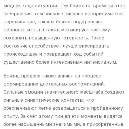
модель хода ситуации. Тем ближе по времени этап
завершения, тем сильнее сильнее воспринимается
переживание, так как боязнь подкрепляет
ценность итога а также мотивирует систему
сохранять повышенную готовность. Такое
состояние способствует лучше фиксировать
происходящее и превращает ход событий
существенно более интенсивным интенсивным.
Боязнь провала также влияет на процесс
формирование длительных воспоминаний.
Сильные эмоции значительного масштаба создают
сильные синаптические контакты, что
обеспечивают легче возвращаться к пройденному
опыту. За счёт этому пин ап эти моменты видятся
более насыщенными значимыми, а приобретенные