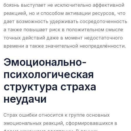
боязнь выступает не исключительно аффективной
реакцией, но и способом активации ресурсов, что
дает возможность удерживать сосредоточенность
а также повышает риск в положительном смысле
точных действий даже в момент недостаточного
времени а также значительной неопределённости.
Эмоционально-
психологическая
структура страха
неудачи
Страх ошибки относится к группе основных
эмоциональных реакций, сформировавшихся в