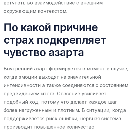
вступать во взаимодействие с внешним
окружающим контекстом.
По какой причине
страх подкрепляет
чувство азарта
Внутренний азарт формируется в момент в случае,
когда эмоции выходят на значительной
интенсивности а также соединяются c состоянием
предвидением итога. Опасение усиливает
подобный ход, потому что делает каждое шаг
более нагруженным и плотным. В ситуации, когда
поддерживается риск ошибки, нервная система
производит повышенное количество