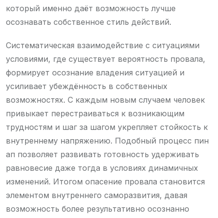
который именно даёт возможность лучше
осознавать собственное стиль действий.
Систематическая взаимодействие c ситуациями
условиями, где существует вероятность провала,
формирует осознание владения ситуацией и
усиливает убеждённость в собственных
возможностях. С каждым новым случаем человек
привыкает перестраиваться к возникающим
трудностям и шаг за шагом укрепляет стойкость к
внутреннему напряжению. Подобный процесс пин
ап позволяет развивать готовность удерживать
равновесие даже тогда в условиях динамичных
изменений. Итогом опасение провала становится
элементом внутреннего саморазвития, давая
возможность более результативно осознанно