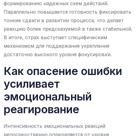
формированию надежных схем действий.
Параллельно повышается готовность фиксировать
тонкие сдвиги в развитии процесса, что делает
реакцию более предсказуемой а также стабильной.
В итоге, страх выступает специфическим
механизмом для поддержания укрепления
достаточно высокого уровня фокусировки.
Как опасение ошибки
усиливает
эмоциональный
реагирование
Интенсивность эмоциональных реакций
непосредственно определяется от уровня