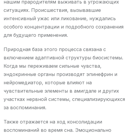
нашим прародителям выживать в угрожающих
ситуациях. Происшествия, вызывавшие
интенсивный ужас или ликование, нуждались
особого концентрации и подробного сохранения
для будущего применения.
Природная база этого процесса связана с
включением адаптивной структуры биосистемы.
Когда мы переживаем сильные чувства,
эндокринные органы производят эпинефрин и
нейромедиатор, которые влияют на
чувствительные элементы в амигдале и других
участках нервной системы, специализирующихся
за воспоминания.
Также отражается на ход консолидации
воспоминаний во время сна. Эмоционально