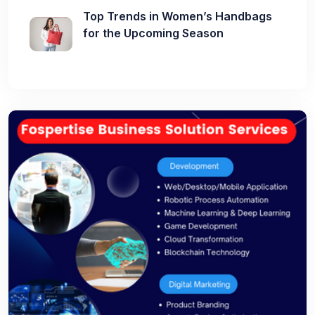
Top Trends in Women’s Handbags
for the Upcoming Season