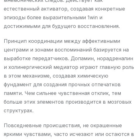
естественный активатор, создавая конкретные
эпизоды более выразительными 1win и
достижимыми для будущего восстановления.
Принцип координации между аффективными
центрами и зонами воспоминаний базируется на
выработке передатчиков. Допамин, норадреналин
и холинергический медиатор играют главную роль
в этом механизме, создавая химическую
фундамент для создания прочных отпечатков
памяти. Чем сильнее чувственная отклик, тем
больше этих элементов производится в мозговых
структурах.
Повседневные происшествия, не окрашенные
яркими чувствами, часто исчезают или остаются в