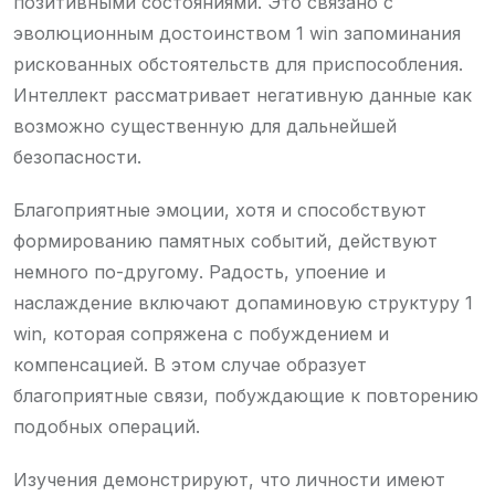
позитивными состояниями. Это связано с
эволюционным достоинством 1 win запоминания
рискованных обстоятельств для приспособления.
Интеллект рассматривает негативную данные как
возможно существенную для дальнейшей
безопасности.
Благоприятные эмоции, хотя и способствуют
формированию памятных событий, действуют
немного по-другому. Радость, упоение и
наслаждение включают допаминовую структуру 1
win, которая сопряжена с побуждением и
компенсацией. В этом случае образует
благоприятные связи, побуждающие к повторению
подобных операций.
Изучения демонстрируют, что личности имеют