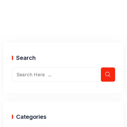
Search
Categories