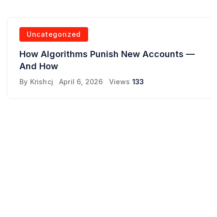
Uncategorized
How Algorithms Punish New Accounts —
And How
By
Krishcj
April 6, 2026
Views
133