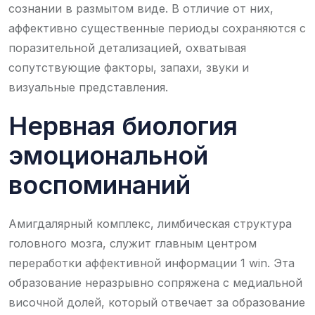
сознании в размытом виде. В отличие от них,
аффективно существенные периоды сохраняются с
поразительной детализацией, охватывая
сопутствующие факторы, запахи, звуки и
визуальные представления.
Нервная биология
эмоциональной
воспоминаний
Амигдалярный комплекс, лимбическая структура
головного мозга, служит главным центром
переработки аффективной информации 1 win. Эта
образование неразрывно сопряжена с медиальной
височной долей, который отвечает за образование