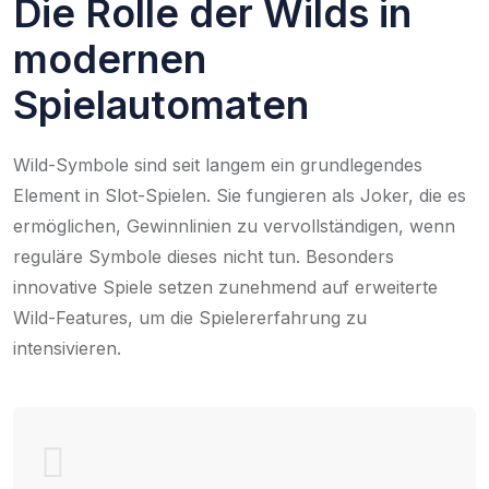
Die Rolle der Wilds in
modernen
Spielautomaten
Wild-Symbole sind seit langem ein grundlegendes
Element in Slot-Spielen. Sie fungieren als Joker, die es
ermöglichen, Gewinnlinien zu vervollständigen, wenn
reguläre Symbole dieses nicht tun. Besonders
innovative Spiele setzen zunehmend auf erweiterte
Wild-Features, um die Spielererfahrung zu
intensivieren.