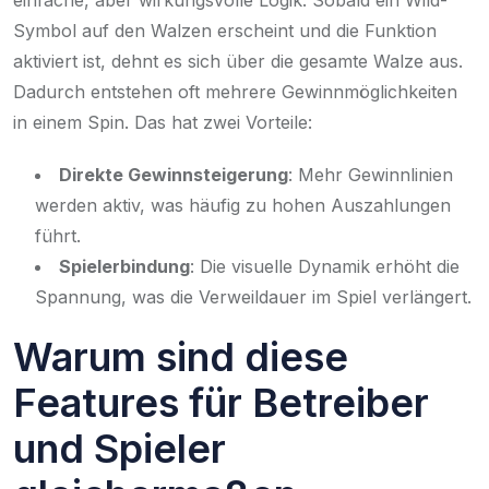
Symbol auf den Walzen erscheint und die Funktion
aktiviert ist, dehnt es sich über die gesamte Walze aus.
Dadurch entstehen oft mehrere Gewinnmöglichkeiten
in einem Spin. Das hat zwei Vorteile:
Direkte Gewinnsteigerung
: Mehr Gewinnlinien
werden aktiv, was häufig zu hohen Auszahlungen
führt.
Spielerbindung
: Die visuelle Dynamik erhöht die
Spannung, was die Verweildauer im Spiel verlängert.
Warum sind diese
Features für Betreiber
und Spieler