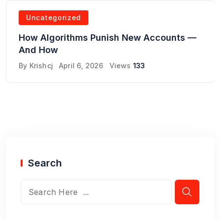
Uncategorized
How Algorithms Punish New Accounts —
And How
By
Krishcj
April 6, 2026
Views
133
Search