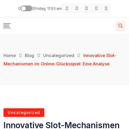
Friday, 11:53 am
Home
Blog
Uncategorized
Innovative Slot-
Mechanismen im Online-Glücksspiel: Eine Analyse
Uncategorized
Innovative Slot-Mechanismen