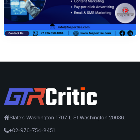
Slate’s Washington 1707 L St Washington 20036.
+02-976-754-8451