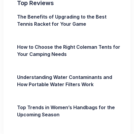
Top Reviews
The Benefits of Upgrading to the Best
Tennis Racket for Your Game
How to Choose the Right Coleman Tents for
Your Camping Needs
Understanding Water Contaminants and
How Portable Water Filters Work
Top Trends in Women’s Handbags for the
Upcoming Season