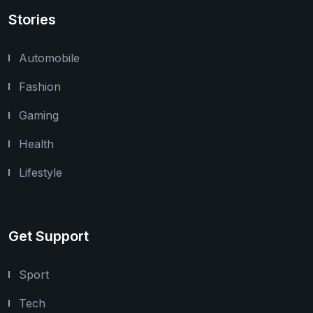
Stories
Automobile
Fashion
Gaming
Health
Lifestyle
Get Support
Sport
Tech