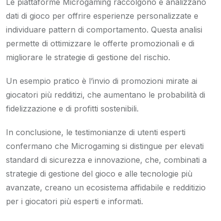
Le piattaforme Microgaming raccolgono e analizzano
dati di gioco per offrire esperienze personalizzate e
individuare pattern di comportamento. Questa analisi
permette di ottimizzare le offerte promozionali e di
migliorare le strategie di gestione del rischio.
Un esempio pratico è l’invio di promozioni mirate ai
giocatori più redditizi, che aumentano le probabilità di
fidelizzazione e di profitti sostenibili.
In conclusione, le testimonianze di utenti esperti
confermano che Microgaming si distingue per elevati
standard di sicurezza e innovazione, che, combinati a
strategie di gestione del gioco e alle tecnologie più
avanzate, creano un ecosistema affidabile e redditizio
per i giocatori più esperti e informati.