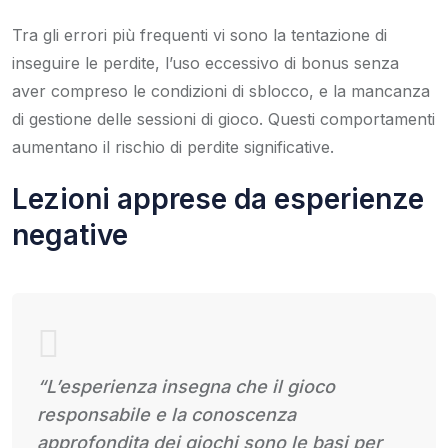
Tra gli errori più frequenti vi sono la tentazione di
inseguire le perdite, l’uso eccessivo di bonus senza
aver compreso le condizioni di sblocco, e la mancanza
di gestione delle sessioni di gioco. Questi comportamenti
aumentano il rischio di perdite significative.
Lezioni apprese da esperienze
negative
“L’esperienza insegna che il gioco
responsabile e la conoscenza
approfondita dei giochi sono le basi per