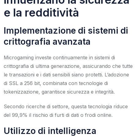
e la redditività
Implementazione di sistemi di
crittografia avanzata
Microgaming investe continuamente in sistemi di
crittografia di ultima generazione, assicurando che tutte
le transazioni e i dati sensibili siano protetti. L’adozione
di SSL a 256 bit, combinata con tecnologie di
tokenizzazione, garantisce sicurezza e integrità.
Secondo ricerche di settore, questa tecnologia riduce
del 99,9% il rischio di furti di dati o frodi online.
Utilizzo di intelligenza