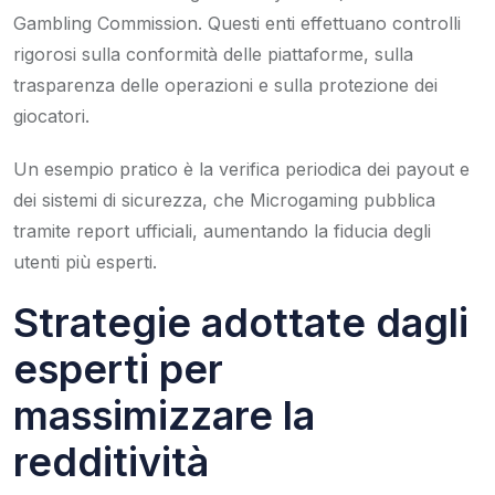
Gambling Commission. Questi enti effettuano controlli
rigorosi sulla conformità delle piattaforme, sulla
trasparenza delle operazioni e sulla protezione dei
giocatori.
Un esempio pratico è la verifica periodica dei payout e
dei sistemi di sicurezza, che Microgaming pubblica
tramite report ufficiali, aumentando la fiducia degli
utenti più esperti.
Strategie adottate dagli
esperti per
massimizzare la
redditività