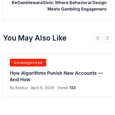
BeGamblewareSlots: Where Behavioral Design
Meets Gambling Engagement
You May Also Like
Uncategorized
How Algorithms Punish New Accounts —
And How
By
Krishcj
April 6, 2026
Views
133