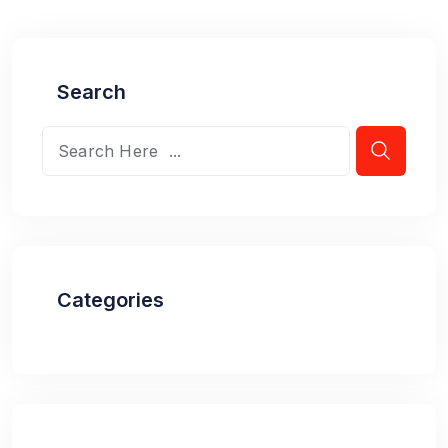
Search
Categories