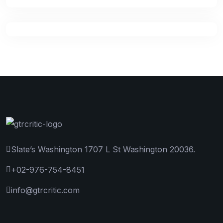
Slate’s Washington 1707 L St Washington 20036.
+02-976-754-8451
info@gtrcritic.com