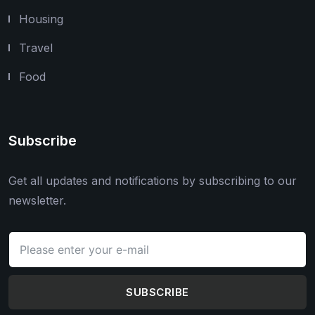
Housing
Travel
Food
Subscribe
Get all updates and notifications by subscribing to our
newsletter.
SUBSCRIBE