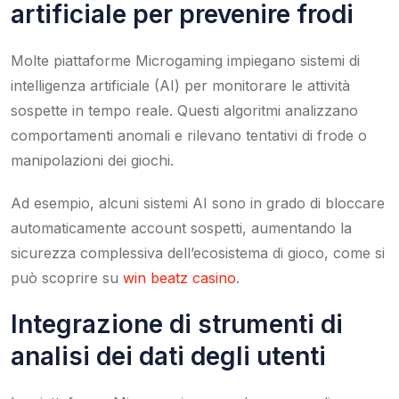
artificiale per prevenire frodi
Molte piattaforme Microgaming impiegano sistemi di
intelligenza artificiale (AI) per monitorare le attività
sospette in tempo reale. Questi algoritmi analizzano
comportamenti anomali e rilevano tentativi di frode o
manipolazioni dei giochi.
Ad esempio, alcuni sistemi AI sono in grado di bloccare
automaticamente account sospetti, aumentando la
sicurezza complessiva dell’ecosistema di gioco, come si
può scoprire su
win beatz casino
.
Integrazione di strumenti di
analisi dei dati degli utenti