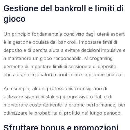
Gestione del bankroll e limiti di
gioco
Un principio fondamentale condiviso dagli utenti esperti
è la gestione oculata del bankroll. Impostare limiti di
deposito e di perdita aiuta a evitare decisioni impulsive e
a mantenere un gioco responsabile. Microgaming
permette di impostare limiti di sessione e di deposito,
che aiutano i giocatori a controllare le proprie finanze.
Ad esempio, alcuni professionisti consigliano di
utilizzare sistemi di staking progressivo o flat, e di
monitorare costantemente le proprie performance, per
ottimizzare le probabilità di profitto nel lungo periodo.
Sfruttare bonus e promozioni