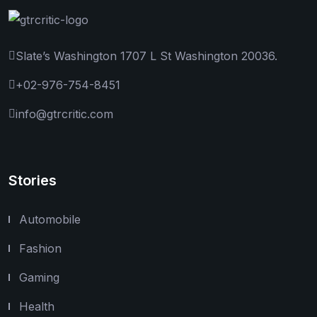
Slate’s Washington 1707 L St Washington 20036.
+02-976-754-8451
info@gtrcritic.com
Stories
Automobile
Fashion
Gaming
Health