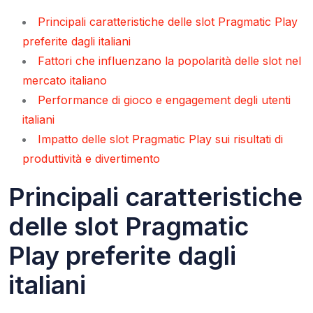
Principali caratteristiche delle slot Pragmatic Play
preferite dagli italiani
Fattori che influenzano la popolarità delle slot nel
mercato italiano
Performance di gioco e engagement degli utenti
italiani
Impatto delle slot Pragmatic Play sui risultati di
produttività e divertimento
Principali caratteristiche
delle slot Pragmatic
Play preferite dagli
italiani