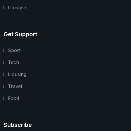
Lifestyle
Get Support
Sport
Tech
Housing
Travel
Food
Subscribe