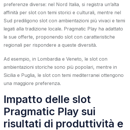
preferenze diverse: nel Nord Italia, si registra un’alta
affinità per slot con temi storici e culturali, mentre nel
Sud prediligono slot con ambientazioni più vivaci e temi
legati alla tradizione locale. Pragmatic Play ha adattato
le sue offerte, proponendo slot con caratteristiche
regionali per rispondere a queste diversità.
Ad esempio, in Lombardia e Veneto, le slot con
ambientazioni storiche sono più popolari, mentre in
Sicilia e Puglia, le slot con temi mediterranei ottengono
una maggiore preferenza.
Impatto delle slot
Pragmatic Play sui
risultati di produttività e