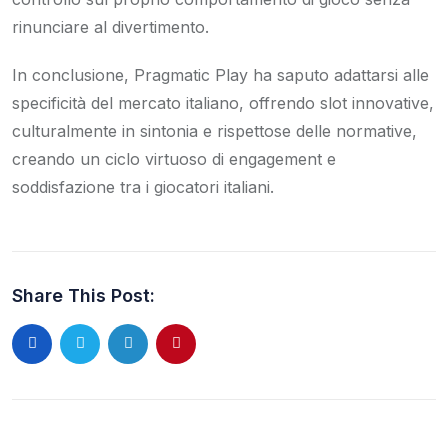
rinunciare al divertimento.
In conclusione, Pragmatic Play ha saputo adattarsi alle
specificità del mercato italiano, offrendo slot innovative,
culturalmente in sintonia e rispettose delle normative,
creando un ciclo virtuoso di engagement e
soddisfazione tra i giocatori italiani.
Share This Post: