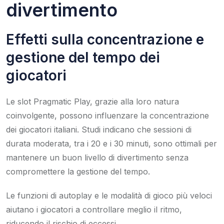
divertimento
Effetti sulla concentrazione e
gestione del tempo dei
giocatori
Le slot Pragmatic Play, grazie alla loro natura
coinvolgente, possono influenzare la concentrazione
dei giocatori italiani. Studi indicano che sessioni di
durata moderata, tra i 20 e i 30 minuti, sono ottimali per
mantenere un buon livello di divertimento senza
compromettere la gestione del tempo.
Le funzioni di autoplay e le modalità di gioco più veloci
aiutano i giocatori a controllare meglio il ritmo,
riducendo il rischio di eccessi.