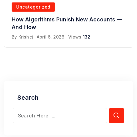
Uncategorized
How Algorithms Punish New Accounts —
And How
By
Krishcj
April 6, 2026
Views
132
Search