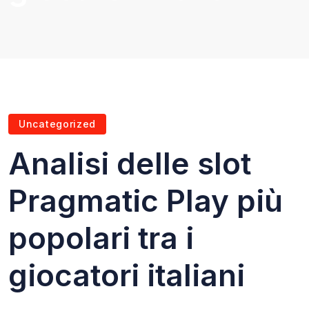
Uncategorized
Analisi delle slot
Pragmatic Play più
popolari tra i
giocatori italiani