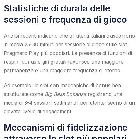
Statistiche di durata delle
sessioni e frequenza di gioco
Analisi recenti indicano che gli utenti italiani trascorrono
in media 25-30 minuti per sessione di gioco sulle slot
Pragmatic Play più popolari. La presenza di funzioni di
respin, bonus e giri gratuiti favorisce una maggiore
permanenza e una maggiore frequenza di ritorno.
Ad esempio, le slot con meccaniche di bonus ben
strutturate come
Big Bass Bonanza
registrano una
media di 3-4 sessioni settimanali per utente, segno di un
elevato livello di engagement.
Meccanismi di fidelizzazione
attraverso le slot più popolari