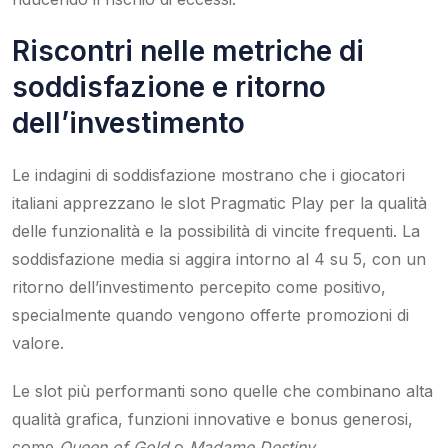
Riscontri nelle metriche di
soddisfazione e ritorno
dell’investimento
Le indagini di soddisfazione mostrano che i giocatori
italiani apprezzano le slot Pragmatic Play per la qualità
delle funzionalità e la possibilità di vincite frequenti. La
soddisfazione media si aggira intorno al 4 su 5, con un
ritorno dell’investimento percepito come positivo,
specialmente quando vengono offerte promozioni di
valore.
Le slot più performanti sono quelle che combinano alta
qualità grafica, funzioni innovative e bonus generosi,
come
Queen of Gold
o
Madame Destiny
.