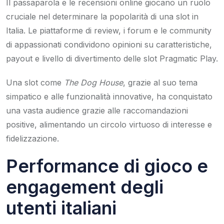
Il passaparola e le recensioni online giocano un ruolo
cruciale nel determinare la popolarità di una slot in
Italia. Le piattaforme di review, i forum e le community
di appassionati condividono opinioni su caratteristiche,
payout e livello di divertimento delle slot Pragmatic Play.
Una slot come
The Dog House
, grazie al suo tema
simpatico e alle funzionalità innovative, ha conquistato
una vasta audience grazie alle raccomandazioni
positive, alimentando un circolo virtuoso di interesse e
fidelizzazione.
Performance di gioco e
engagement degli
utenti italiani