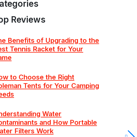
ategories
op Reviews
e Benefits of Upgrading to the
st Tennis Racket for Your
ame
ow to Choose the Right
oleman Tents for Your Camping
eeds
nderstanding Water
ontaminants and How Portable
ter Filters Work