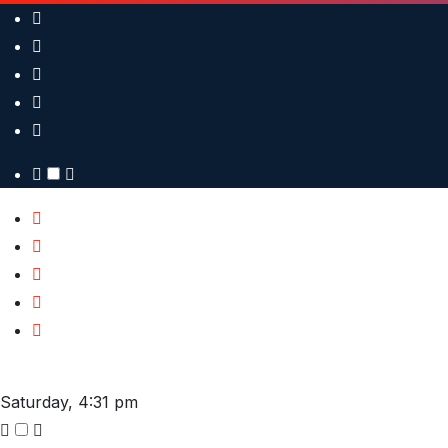
Skip
to
content
Saturday, 4:31 pm