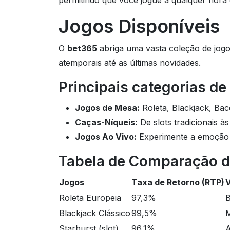
permitindo que você jogue a qualquer hora 
Jogos Disponíveis
O
bet365
abriga uma vasta coleção de jogo
atemporais até as últimas novidades.
Principais categorias de
Jogos de Mesa:
Roleta, Blackjack, Bac
Caças-Níqueis:
De slots tradicionais à
Jogos Ao Vivo:
Experimente a emoção d
Tabela de Comparação d
Jogos
Taxa de Retorno (RTP)
V
Roleta Europeia
97,3%
B
Blackjack Clássico
99,5%
M
Starburst (slot)
96,1%
A