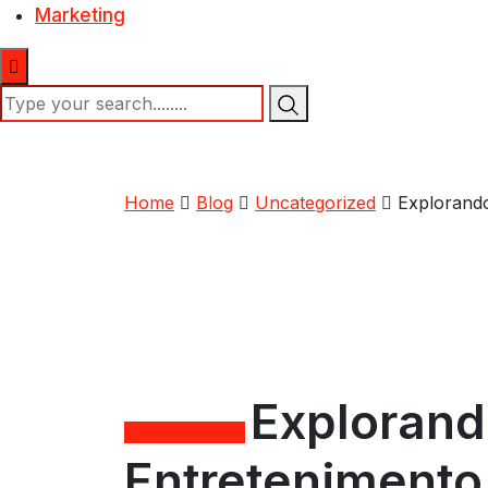
Marketing
Home
Blog
Uncategorized
Explorando
Explorand
Uncategorized
Entretenimento