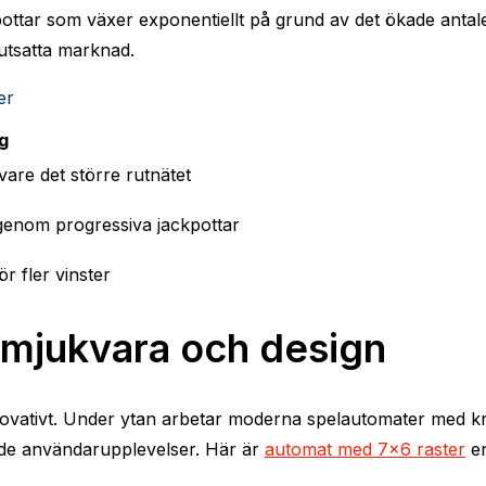
pottar som växer exponentiellt på grund av det ökade antalet
utsatta marknad.
er
g
are det större rutnätet
 genom progressiva jackpottar
 fler vinster
 mjukvara och design
novativt. Under ytan arbetar moderna spelautomater med kraf
ande användarupplevelser. Här är
automat med 7×6 raster
en