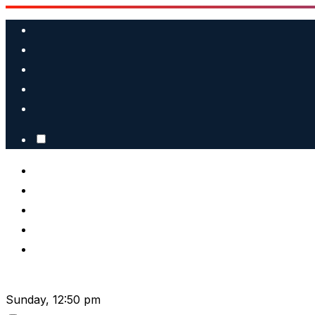
Skip
to
content
Sunday, 12:50 pm