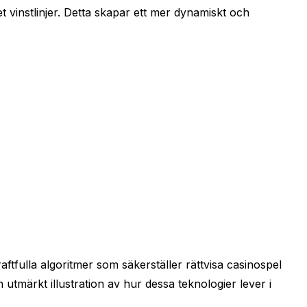
 vinstlinjer. Detta skapar ett mer dynamiskt och
tfulla algoritmer som säkerställer rättvisa casinospel
 utmärkt illustration av hur dessa teknologier lever i