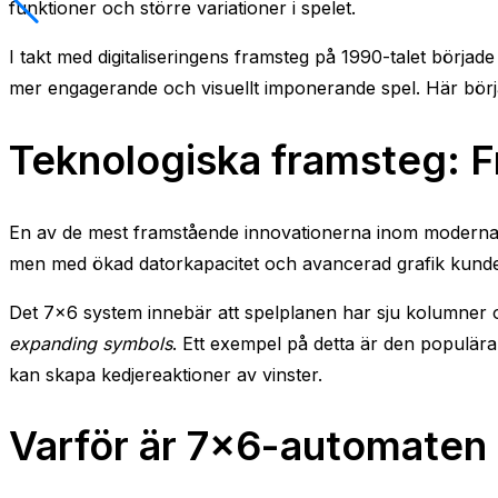
funktioner och större variationer i spelet.
I takt med digitaliseringens framsteg på 1990-talet börj
mer engagerande och visuellt imponerande spel. Här börjad
Teknologiska framsteg: Fr
En av de mest framstående innovationerna inom moderna vi
men med ökad datorkapacitet och avancerad grafik kund
Det 7×6 system innebär att spelplanen har sju kolumner o
expanding symbols
. Ett exempel på detta är den populära
kan skapa kedjereaktioner av vinster.
Varför är 7×6-automaten 