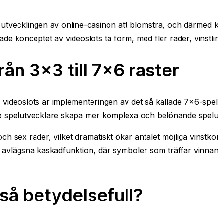
ade utvecklingen av online-casinon att blomstra, och därme
e konceptet av videoslots ta form, med fler rader, vinstli
ån 3×3 till 7×6 raster
deoslots är implementeringen av det så kallade 7×6-spelras
e spelutvecklare skapa mer komplexa och belönande spelu
ch sex rader, vilket dramatiskt ökar antalet möjliga vins
 avlägsna kaskadfunktion, där symboler som träffar vinnande
så betydelsefull?