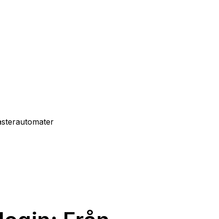
asterautomater