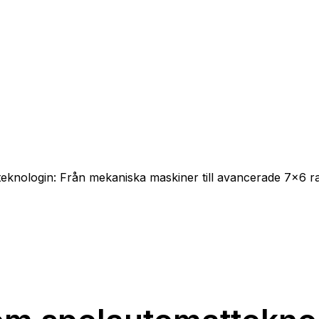
eknologin: Från mekaniska maskiner till avancerade 7×6 r