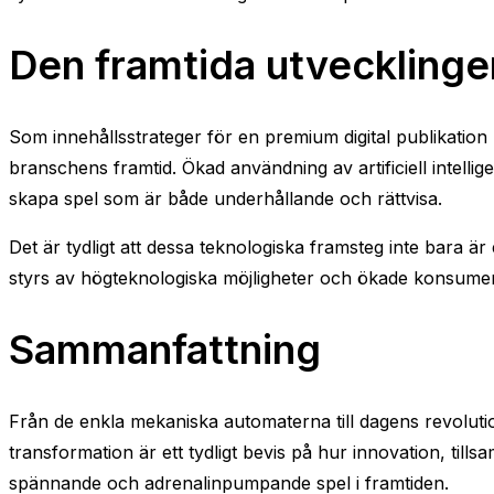
Den framtida utvecklinge
Som innehållsstrateger för en premium digital publikatio
branschens framtid. Ökad användning av artificiell intelli
skapa spel som är både underhållande och rättvisa.
Det är tydligt att dessa teknologiska framsteg inte bara ä
styrs av högteknologiska möjligheter och ökade konsumen
Sammanfattning
Från de enkla mekaniska automaterna till dagens revolut
transformation är ett tydligt bevis på hur innovation, ti
spännande och adrenalinpumpande spel i framtiden.