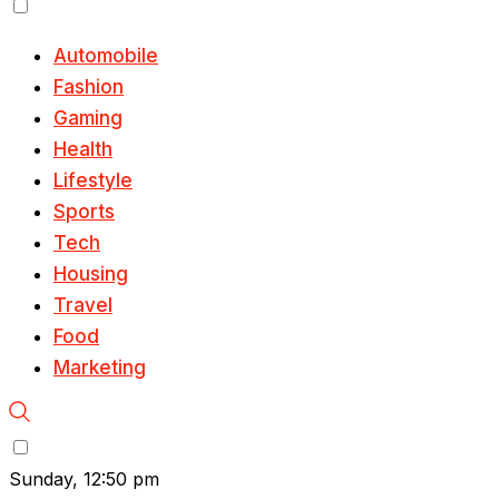
Automobile
Fashion
Gaming
Health
Lifestyle
Sports
Tech
Housing
Travel
Food
Marketing
Sunday, 12:50 pm