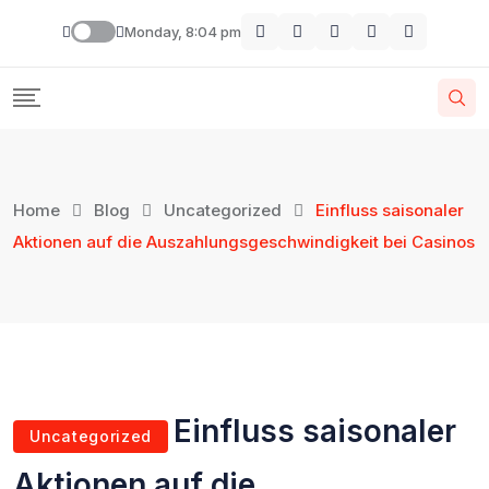
Skip
Monday, 8:04 pm
to
content
Home
Blog
Uncategorized
Einfluss saisonaler
Aktionen auf die Auszahlungsgeschwindigkeit bei Casinos
Einfluss saisonaler
Uncategorized
Aktionen auf die