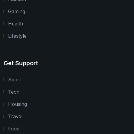
Gaming
Health
Lifestyle
Get Support
Sport
Tech
Housing
Travel
Food