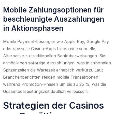
Mobile Zahlungsoptionen für
beschleunigte Auszahlungen
in Aktionsphasen
Mobile Payment-Lösungen wie Apple Pay, Google Pay
oder spezielle Casino-Apps bieten eine schnelle
Alternative zu traditionellen Banküberweisungen. Sie
ermöglichen sofortige Auszahlungen, was in saisonalen
Spitzenzeiten die Wartezeit erheblich verkürzt. Laut
Branchenberichten steigen mobile Transaktionen
während Promotion-Phasen um bis zu 25 %, was die
Gesamtbearbeitungszeit deutlich verbessert.
Strategien der Casinos