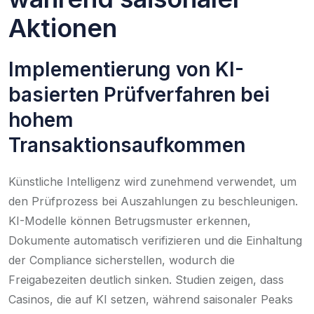
Aktionen
Implementierung von KI-
basierten Prüfverfahren bei
hohem
Transaktionsaufkommen
Künstliche Intelligenz wird zunehmend verwendet, um
den Prüfprozess bei Auszahlungen zu beschleunigen.
KI-Modelle können Betrugsmuster erkennen,
Dokumente automatisch verifizieren und die Einhaltung
der Compliance sicherstellen, wodurch die
Freigabezeiten deutlich sinken. Studien zeigen, dass
Casinos, die auf KI setzen, während saisonaler Peaks