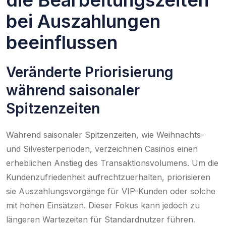
bei Auszahlungen
beeinflussen
Veränderte Priorisierung
während saisonaler
Spitzenzeiten
Während saisonaler Spitzenzeiten, wie Weihnachts-
und Silvesterperioden, verzeichnen Casinos einen
erheblichen Anstieg des Transaktionsvolumens. Um die
Kundenzufriedenheit aufrechtzuerhalten, priorisieren
sie Auszahlungsvorgänge für VIP-Kunden oder solche
mit hohen Einsätzen. Dieser Fokus kann jedoch zu
längeren Wartezeiten für Standardnutzer führen.