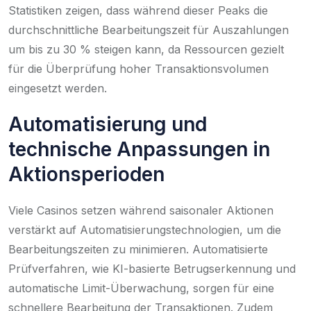
Statistiken zeigen, dass während dieser Peaks die
durchschnittliche Bearbeitungszeit für Auszahlungen
um bis zu 30 % steigen kann, da Ressourcen gezielt
für die Überprüfung hoher Transaktionsvolumen
eingesetzt werden.
Automatisierung und
technische Anpassungen in
Aktionsperioden
Viele Casinos setzen während saisonaler Aktionen
verstärkt auf Automatisierungstechnologien, um die
Bearbeitungszeiten zu minimieren. Automatisierte
Prüfverfahren, wie KI-basierte Betrugserkennung und
automatische Limit-Überwachung, sorgen für eine
schnellere Bearbeitung der Transaktionen. Zudem