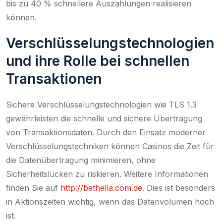
bis zu 40 % schnellere Auszahlungen realisieren
können.
Verschlüsselungstechnologien
und ihre Rolle bei schnellen
Transaktionen
Sichere Verschlüsselungstechnologien wie TLS 1.3
gewährleisten die schnelle und sichere Übertragung
von Transaktionsdaten. Durch den Einsatz moderner
Verschlüsselungstechniken können Casinos die Zeit für
die Datenübertragung minimieren, ohne
Sicherheitslücken zu riskieren. Weitere Informationen
finden Sie auf
http://bethella.com.de
. Dies ist besonders
in Aktionszeiten wichtig, wenn das Datenvolumen hoch
ist.