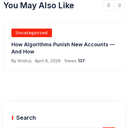
You May Also Like
Uncategorized
How Algorithms Punish New Accounts —
And How
By
Krishcj
April 6, 2026
Views
137
Search