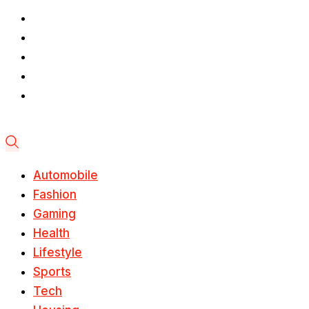
Automobile
Fashion
Gaming
Health
Lifestyle
Sports
Tech