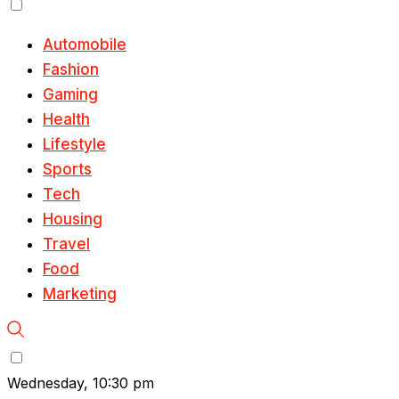
Automobile
Fashion
Gaming
Health
Lifestyle
Sports
Tech
Housing
Travel
Food
Marketing
Wednesday, 10:30 pm