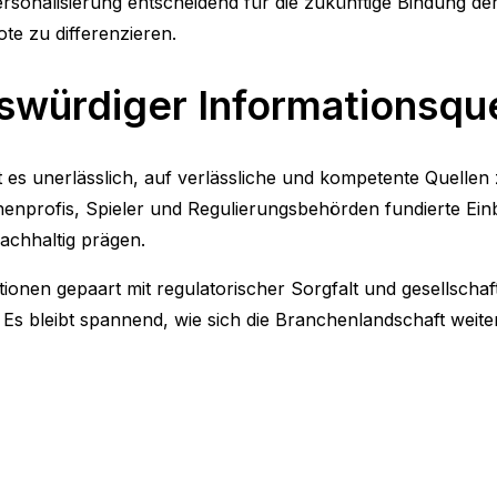
rsonalisierung entscheidend für die zukünftige Bindung d
te zu differenzieren.
nswürdiger Informationsqu
es unerlässlich, auf verlässliche und kompetente Quellen 
enprofis, Spieler und Regulierungsbehörden fundierte Einbl
achhaltig prägen.
tionen gepaart mit regulatorischer Sorgfalt und gesellschaft
 Es bleibt spannend, wie sich die Branchenlandschaft weite