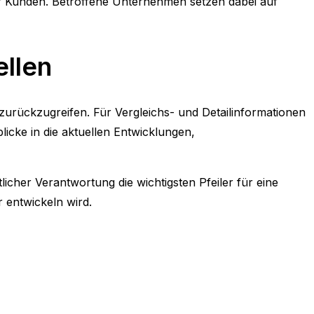
er Kunden. Betroffene Unternehmen setzen dabei auf
ellen
zurückzugreifen. Für Vergleichs- und Detailinformationen
icke in die aktuellen Entwicklungen,
licher Verantwortung die wichtigsten Pfeiler für eine
r entwickeln wird.