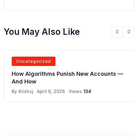
You May Also Like
Uncategorized
How Algorithms Punish New Accounts —
And How
By
Krishcj
April 6, 2026
Views
134