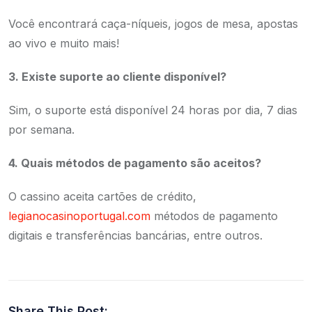
Você encontrará caça-níqueis, jogos de mesa, apostas
ao vivo e muito mais!
3. Existe suporte ao cliente disponível?
Sim, o suporte está disponível 24 horas por dia, 7 dias
por semana.
4. Quais métodos de pagamento são aceitos?
O cassino aceita cartões de crédito,
legianocasinoportugal.com
métodos de pagamento
digitais e transferências bancárias, entre outros.
Share This Post: