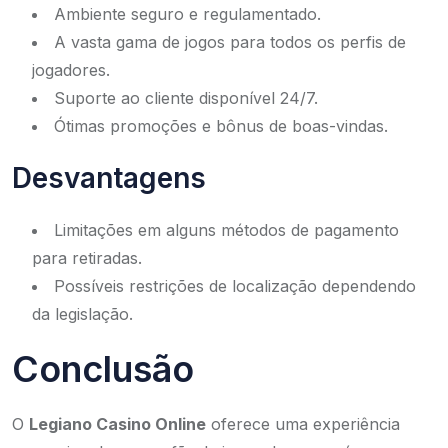
Ambiente seguro e regulamentado.
A vasta gama de jogos para todos os perfis de
jogadores.
Suporte ao cliente disponível 24/7.
Ótimas promoções e bônus de boas-vindas.
Desvantagens
Limitações em alguns métodos de pagamento
para retiradas.
Possíveis restrições de localização dependendo
da legislação.
Conclusão
O
Legiano Casino Online
oferece uma experiência