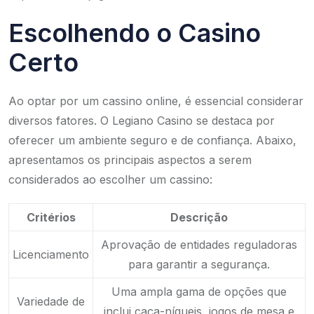
Escolhendo o Casino
Certo
Ao optar por um cassino online, é essencial considerar
diversos fatores. O Legiano Casino se destaca por
oferecer um ambiente seguro e de confiança. Abaixo,
apresentamos os principais aspectos a serem
considerados ao escolher um cassino:
Critérios
Descrição
Aprovação de entidades reguladoras
Licenciamento
para garantir a segurança.
Uma ampla gama de opções que
Variedade de
inclui caça-níqueis, jogos de mesa e