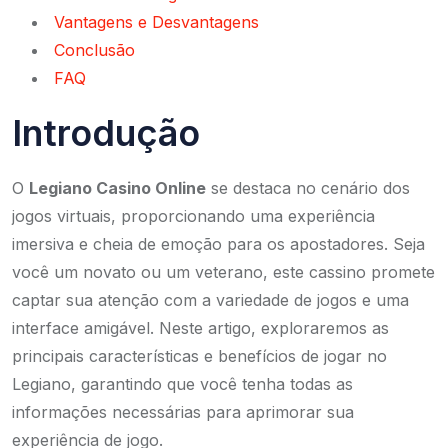
Vantagens e Desvantagens
Conclusão
FAQ
Introdução
O
Legiano Casino Online
se destaca no cenário dos
jogos virtuais, proporcionando uma experiência
imersiva e cheia de emoção para os apostadores. Seja
você um novato ou um veterano, este cassino promete
captar sua atenção com a variedade de jogos e uma
interface amigável. Neste artigo, exploraremos as
principais características e benefícios de jogar no
Legiano, garantindo que você tenha todas as
informações necessárias para aprimorar sua
experiência de jogo.