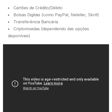
Cartões de Crédito/Débito
Bolsas Digitais (como PayPal, Neteller, Skrill)
Transferência Bancária
Criptomoedas (dependendo das opções
disponíveis)