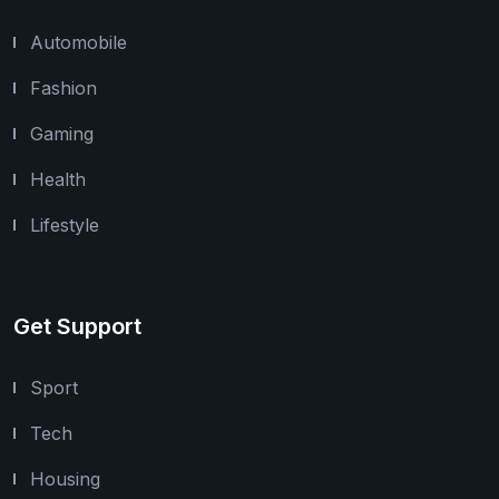
Automobile
Fashion
Gaming
Health
Lifestyle
Get Support
Sport
Tech
Housing