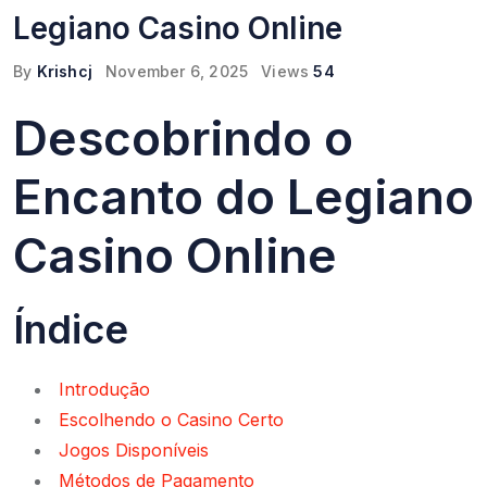
Legiano Casino Online
By
Krishcj
November 6, 2025
Views
54
Descobrindo o
Encanto do Legiano
Casino Online
Índice
Introdução
Escolhendo o Casino Certo
Jogos Disponíveis
Métodos de Pagamento