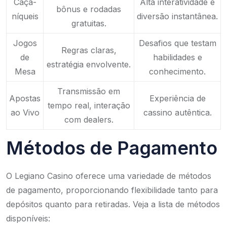
Caça-
Alta interatividade e
bônus e rodadas
níqueis
diversão instantânea.
gratuitas.
Jogos
Desafios que testam
Regras claras,
de
habilidades e
estratégia envolvente.
Mesa
conhecimento.
Transmissão em
Apostas
Experiência de
tempo real, interação
ao Vivo
cassino autêntica.
com dealers.
Métodos de Pagamento
O Legiano Casino oferece uma variedade de métodos
de pagamento, proporcionando flexibilidade tanto para
depósitos quanto para retiradas. Veja a lista de métodos
disponíveis: