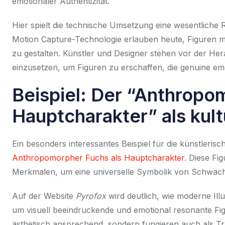
emotionaler Authentizität.
Hier spielt die technische Umsetzung eine wesentliche R
Motion Capture-Technologie erlauben heute, Figuren mit
zu gestalten. Künstler und Designer stehen vor der He
einzusetzen, um Figuren zu erschaffen, die genuine e
Beispiel: Der “Anthropo
Hauptcharakter” als kult
Ein besonders interessantes Beispiel für die künstlerisc
Anthropomorpher Fuchs als Hauptcharakter
. Diese Fig
Merkmalen, um eine universelle Symbolik von Schwäche
Auf der Website
Pyrofox
wird deutlich, wie moderne Ill
um visuell beeindruckende und emotional resonante Fig
ästhetisch ansprechend, sondern fungieren auch als Trä