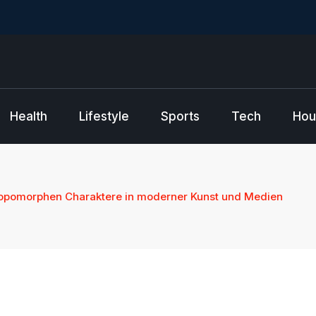
Health
Lifestyle
Sports
Tech
Hou
ropomorphen Charaktere in moderner Kunst und Medien