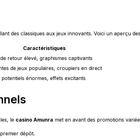
ant des classiques aux jeux innovants. Voici un aperçu des
Caractéristiques
de retour élevé, graphismes captivants
ntes de jeux populaires, croupiers en direct
 potentiels énormes, effets excitants
nnels
les, le
casino Amunra
met en avant des promotions variées 
premier dépôt.