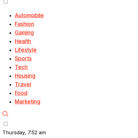
Automobile
Fashion
Gaming
Health
Lifestyle
Sports
Tech
Housing
Travel
Food
Marketing
Thursday, 7:52 am