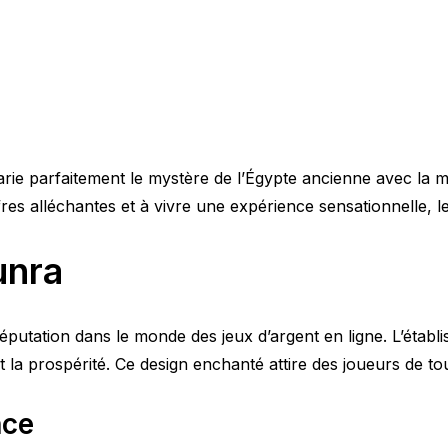
ie parfaitement le mystère de l’Égypte ancienne avec la mod
fres alléchantes et à vivre une expérience sensationnelle, le
unra
putation dans le monde des jeux d’argent en ligne. L’établis
 la prospérité. Ce design enchanté attire des joueurs de to
nce