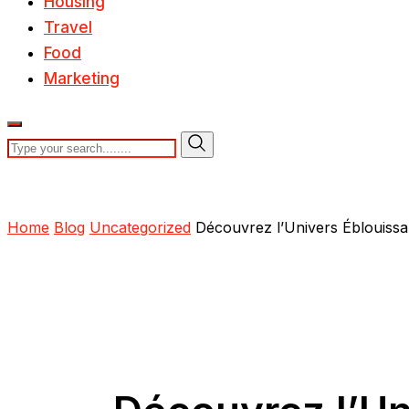
Housing
Travel
Food
Marketing
Home
Blog
Uncategorized
Découvrez l’Univers Éblouiss