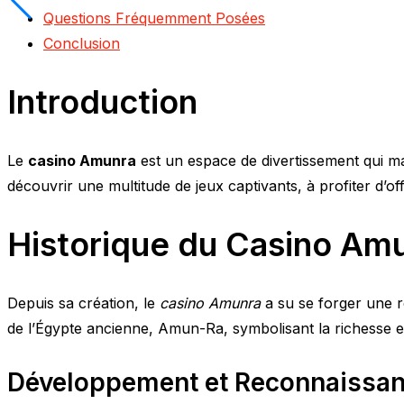
Questions Fréquemment Posées
Conclusion
Introduction
Le
casino Amunra
est un espace de divertissement qui mar
découvrir une multitude de jeux captivants, à profiter d’of
Historique du Casino Am
Depuis sa création, le
casino Amunra
a su se forger une ré
de l’Égypte ancienne, Amun-Ra, symbolisant la richesse et
Développement et Reconnaissa