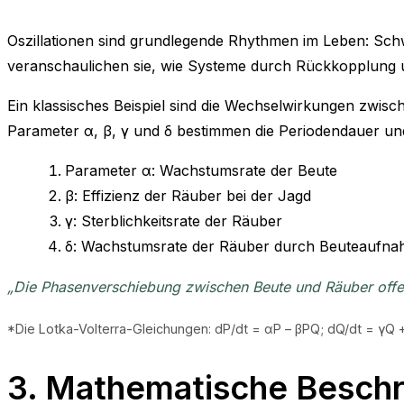
Oszillationen sind grundlegende Rhythmen im Leben: Sch
veranschaulichen sie, wie Systeme durch Rückkopplung u
Ein klassisches Beispiel sind die Wechselwirkungen zwis
Parameter α, β, γ und δ bestimmen die Periodendauer 
Parameter α: Wachstumsrate der Beute
β: Effizienz der Räuber bei der Jagd
γ: Sterblichkeitsrate der Räuber
δ: Wachstumsrate der Räuber durch Beuteaufn
„Die Phasenverschiebung zwischen Beute und Räuber offe
*Die Lotka-Volterra-Gleichungen: dP/dt = αP – βPQ; dQ/dt = γQ
3. Mathematische Beschr