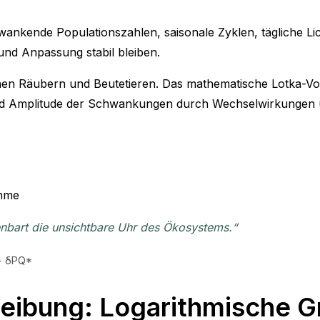
wankende Populationszahlen, saisonale Zyklen, tägliche L
nd Anpassung stabil bleiben.
chen Räubern und Beutetieren. Das mathematische Lotka-Volt
und Amplitude der Schwankungen durch Wechselwirkungen 
ahme
nbart die unsichtbare Uhr des Ökosystems.“
 + δPQ*
eibung: Logarithmische G