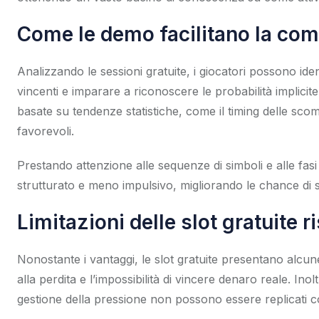
Come le demo facilitano la comp
Analizzando le sessioni gratuite, i giocatori possono ide
vincenti e imparare a riconoscere le probabilità implicite
basate su tendenze statistiche, come il timing delle sc
favorevoli.
Prestando attenzione alle sequenze di simboli e alle fas
strutturato e meno impulsivo, migliorando le chance di s
Limitazioni delle slot gratuite r
Nonostante i vantaggi, le slot gratuite presentano alcune
alla perdita e l’impossibilità di vincere denaro reale. Inolt
gestione della pressione non possono essere replicati