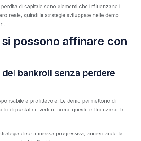
i perdita di capitale sono elementi che influenzano il
o reale, quindi le strategie sviluppate nelle demo
ri.
 si possono affinare con
 del bankroll senza perdere
responsabile e profittevole. Le demo permettono di
ametri di puntata e vedere come queste influenzano la
 strategia di scommessa progressiva, aumentando le