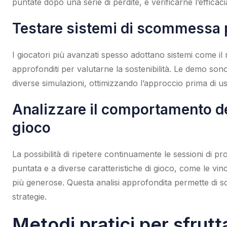
puntate dopo una serie di perdite, e verificarne l’efficacia
Testare sistemi di scommessa 
I giocatori più avanzati spesso adottano sistemi come il
approfonditi per valutarne la sostenibilità. Le demo sono
diverse simulazioni, ottimizzando l’approccio prima di usa
Analizzare il comportamento del
gioco
La possibilità di ripetere continuamente le sessioni di pro
puntata e a diverse caratteristiche di gioco, come le vi
più generose. Questa analisi approfondita permette di sc
strategie.
Metodi pratici per sfrutt