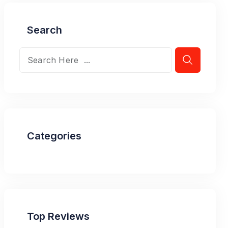
Search
Categories
Top Reviews