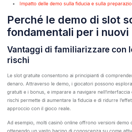
Impatto delle demo sulla fiducia e sulla preparazio
Perché le demo di slot s
fondamentali per i nuovi 
Vantaggi di familiarizzare con l
rischi
Le slot gratuite consentono ai principianti di comprende
denaro. Attraverso le demo, i giocatori possono esplorare
gratuiti e i bonus, e imparare a navigare nell’interfacc
rischi permette di aumentare la fiducia e di ridurre l’e
approccio con il gioco reale.
Ad esempio, molti casinò online offrono versioni demo 
ottenendo un vasto bacino di conoscenza su come attivar