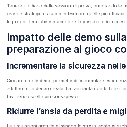
Tenere un diario delle sessioni di prova, annotando le moda
diverse strategie e aiuta a individuare quelle più effica
le proprie tecniche e aumentare la possibilità di successo
Impatto delle demo sulla 
preparazione al gioco con
Incrementare la sicurezza nell
Giocare con le demo permette di accumulare esperienza e d
adottare con denaro reale. La familiarità con le funzioni 
favorendo scelte più consapevoli.
Ridurre l’ansia da perdita e mig
Le simulazioni gratuite eliminano lo stress legato ai ris