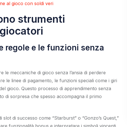
ne al gioco con soldi veri
ono strumenti
giocatori
e regole e le funzioni senza
re le meccaniche di gioco senza l’ansia di perdere
 le linee di pagamento, le funzioni speciali come i giri
ia del gioco. Questo processo di apprendimento senza
ffetto di sorpresa che spesso accompagna il primo
di slot di successo come “Starburst” o “Gonzo’s Quest,”
e funzionalità bonus e interpretare i simboli vincenti.