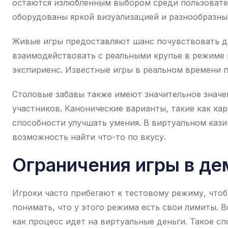
остаются излюбленным выбором среди пользовате
оборудованы яркой визуализацией и разнообразны
Живые игры предоставляют шанс почувствовать ду
взаимодействовать с реальными крупье в режиме 
экспириенс. Известные игры в реальном времени пр
Столовые забавы также имеют значительное значен
участников. Канонические варианты, такие как ка
способности улучшать умения. В виртуальном кази
возможность найти что-то по вкусу.
Ограничения игры в д
Игроки часто прибегают к тестовому режиму, чтоб
понимать, что у этого режима есть свои лимиты.
как процесс идет на виртуальные деньги. Такое с