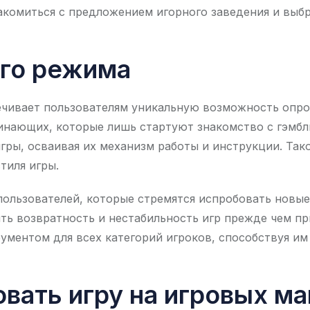
акомиться с предложением игорного заведения и выбр
го режима
ечивает пользователям уникальную возможность опро
чинающих, которые лишь стартуют знакомство с гэмбл
игры, осваивая их механизм работы и инструкции. Так
тиля игры.
пользователей, которые стремятся испробовать новы
ть возвратность и нестабильность игр прежде чем пр
ментом для всех категорий игроков, способствуя и
вать игру на игровых м