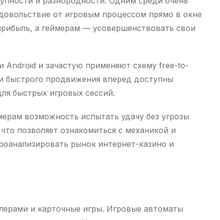
тупности и разнородности. Одним среди очень
удовольствие от игровым процессом прямо в окне
прибыль, а геймерам — усовершенствовать свои
Android и зачастую применяют схему free-to-
или быстрого продвижения вперед доступны
для быстрых игровых сессий.
мерам возможность испытать удачу без угрозы
 что позволяет ознакомиться с механикой и
проанализировать рынок интернет-казино и
лерами и карточные игры. Игровые автоматы