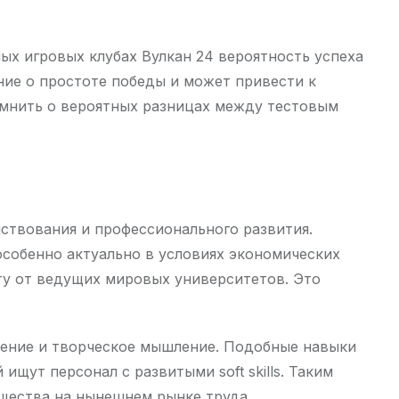
ых игровых клубах Вулкан 24 вероятность успеха
ние о простоте победы и может привести к
омнить о вероятных разницах между тестовым
ствования и профессионального развития.
особенно актуально в условиях экономических
нту от ведущих мировых университетов. Это
ление и творческое мышление. Подобные навыки
щут персонал с развитыми soft skills. Таким
щества на нынешнем рынке труда.