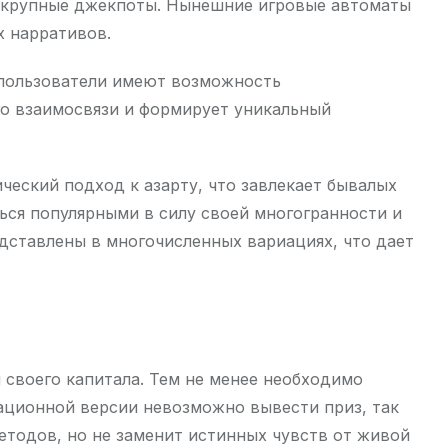
ь крупные джекпоты. Нынешние игровые автоматы
х нарративов.
 пользователи имеют возможность
го взаимосвязи и формирует уникальный
ческий подход к азарту, что завлекает бывалых
ься популярными в силу своей многогранности и
едставлены в многочисленных вариациях, что дает
 своего капитала. Тем не менее необходимо
ационной версии невозможно вывести приз, так
методов, но не заменит истинных чувств от живой