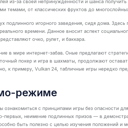
лей из-за своей непринужденности и шанса получит
ми темами, от классических фруктов до многослойны
х подлинного игорного заведения, сидя дома. Здесь
реального времени. Данное вносит аспект социально
едставляют очко, рулет, и баккара.
ие в мире интернет-забав. Оные предлагают стратеги
рточный покер и игра в шахматы, продолжают остават
но, к примеру, Vulkan 24, табличные игры нередко пр
емо-режиме
ы ознакомиться с принципами игры без опасности для
 Во-первых, неимение подлинных призов — в демонстр
пособно быть полезно с целью изучения положений и 