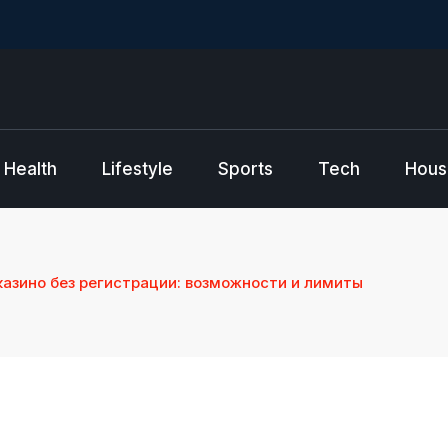
Health
Lifestyle
Sports
Tech
Hous
казино без регистрации: возможности и лимиты