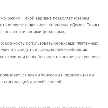
демо-режим. Такой вариант позволяет юзерам
лить аппарат и щелкнуть по кнопке «Демо». Таким
ая опасности своими финансами.
 возможность использовать сервисами платежных
ь счет и выводить выигрыши без требования
всех казино и способны иметь конкретные условия
оспользоваться всеми бонусами и промоакциями
ь подходящий для себя способ.