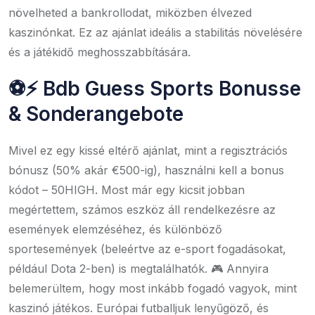
növelheted a bankrollodat, miközben élvezed
kaszinónkat. Ez az ajánlat ideális a stabilitás növelésére
és a játékidő meghosszabbítására.
⚽️⚡️ Bdb Guess Sports Bonusse
& Sonderangebote
Mivel ez egy kissé eltérő ajánlat, mint a regisztrációs
bónusz (50% akár €500-ig), használni kell a bonus
kódot – 50HIGH. Most már egy kicsit jobban
megértettem, számos eszköz áll rendelkezésre az
események elemzéséhez, és különböző
sportesemények (beleértve az e-sport fogadásokat,
például Dota 2-ben) is megtalálhatók. 🎮 Annyira
belemerültem, hogy most inkább fogadó vagyok, mint
kaszinó játékos. Európai futballjuk lenyűgöző, és