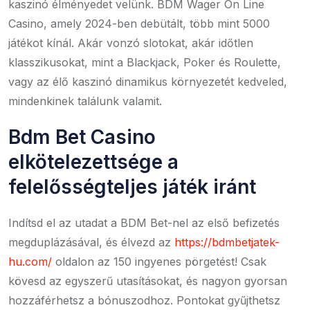
kaszinó élményedet velünk. BDM Wager On Line
Casino, amely 2024-ben debütált, több mint 5000
játékot kínál. Akár vonzó slotokat, akár időtlen
klasszikusokat, mint a Blackjack, Poker és Roulette,
vagy az élő kaszinó dinamikus környezetét kedveled,
mindenkinek találunk valamit.
Bdm Bet Casino
elkötelezettsége a
felelősségteljes játék iránt
Indítsd el az utadat a BDM Bet-nel az első befizetés
megduplázásával, és élvezd az
https://bdmbetjatek-
hu.com/
oldalon az 150 ingyenes pörgetést! Csak
kövesd az egyszerű utasításokat, és nagyon gyorsan
hozzáférhetsz a bónuszodhoz. Pontokat gyűjthetsz