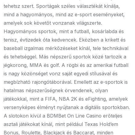
tehetsz szert. Sportágak széles választékát kínálja,
mind a hagyományos, mind az e-sport eseményeket,
amelyek sok követőt vonzanak világszerte.
Hagyományos sportok, mint a futball, kosárlabda és
tenisz, évtizedek óta kedvencek. Eközben a krikett és
baseball izgalmas mérkőzéseket kínál, tele technikával
és tehetséggel. Más népszerű sportok közé tartozik a
jégkorong, MMA és golf. A rögbi és az amerikai futball
is nagy közönséget vonz saját egyedi stílusával és
megbízható rajongótáborával. Emellett az e-sportok is
hatalmas népszerűségnek örvendenek, olyan
játékokkal, mint a FIFA, NBA 2K és eFighting, amelyek
versenyképes élményt nyújtanak a digitális sportokban.
A slotokon kívül a BDMBet On Line Casino erőteljes
asztali játékokat kínál, mint például Texas Hold’em
Bonus, Roulette, Blackjack és Baccarat, minden