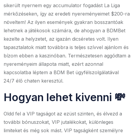
sikerült nyernem egy accumulator fogadást La Liga
mérkőzéseken, így az eredeti nyereményeimet $200-ra
növeltem! Az ilyen események gyakran bosszantóak
lehetnek a játékosok számára, de ahogyan a BDMBet
kezelte a helyzetet, az igazán dicséretes volt. Ilyen
tapasztalatok miatt továbbra is teljes szívvel ajánlom és
bízom ebben a kaszinóban. Természetesen aggódtam a
nyereményeim állapota miatt, ezért azonnal
kapcsolatba léptem a BDM Bet ügyfélszolgálatával
24/7 élő chaten keresztül.
Hogyan lehet kivenni 💸
Oldd fel a VIP tagságot az ezüst szinten, és élvezd a
további bónuszokat, VIP jutalékokat, különleges
limiteket és még sok mást. VIP tagságként személyre