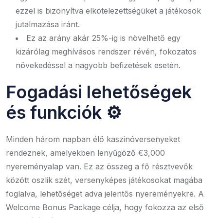
ezzel is bizonyítva elkötelezettségüket a játékosok
jutalmazása iránt.
Ez az arány akár 25%-ig is növelhető egy
kizárólag meghívásos rendszer révén, fokozatos
növekedéssel a nagyobb befizetések esetén.
Fogadási lehetőségek
és funkciók ⚙️
Minden három napban élő kaszinóversenyeket
rendeznek, amelyekben lenyűgöző €3,000
nyereményalap van. Ez az összeg a fő résztvevők
között oszlik szét, versenyképes játékosokat magába
foglalva, lehetőséget adva jelentős nyereményekre. A
Welcome Bonus Package célja, hogy fokozza az első