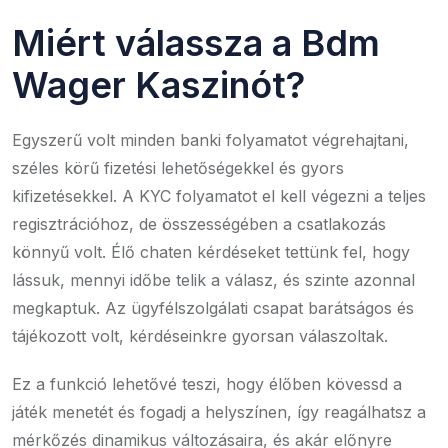
Miért válassza a Bdm
Wager Kaszinót?
Egyszerű volt minden banki folyamatot végrehajtani,
széles körű fizetési lehetőségekkel és gyors
kifizetésekkel. A KYC folyamatot el kell végezni a teljes
regisztrációhoz, de összességében a csatlakozás
könnyű volt. Élő chaten kérdéseket tettünk fel, hogy
lássuk, mennyi időbe telik a válasz, és szinte azonnal
megkaptuk. Az ügyfélszolgálati csapat barátságos és
tájékozott volt, kérdéseinkre gyorsan válaszoltak.
Ez a funkció lehetővé teszi, hogy élőben kövessd a
játék menetét és fogadj a helyszínen, így reagálhatsz a
mérkőzés dinamikus változásaira, és akár előnyre