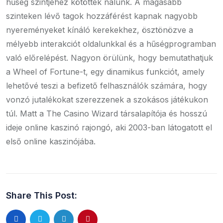
hűség szintjéhez kötöttek nálunk. A magasabb
szinteken lévő tagok hozzáférést kapnak nagyobb
nyereményeket kínáló kerekekhez, ösztönözve a
mélyebb interakciót oldalunkkal és a hűségprogramban
való előrelépést. Nagyon örülünk, hogy bemutathatjuk
a Wheel of Fortune-t, egy dinamikus funkciót, amely
lehetővé teszi a befizető felhasználók számára, hogy
vonzó jutalékokat szerezzenek a szokásos játékukon
túl. Matt a The Casino Wizard társalapítója és hosszú
ideje online kaszinó rajongó, aki 2003-ban látogatott el
első online kaszinójába.
Share This Post: