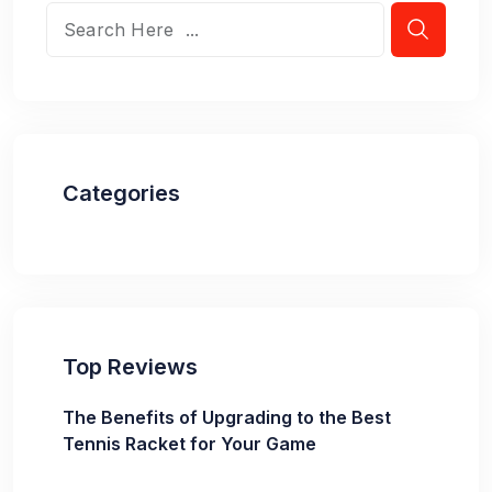
Categories
Top Reviews
The Benefits of Upgrading to the Best
Tennis Racket for Your Game