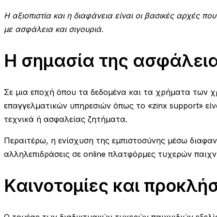
Η αξιοπιστία και η διαφάνεια είναι οι βασικές αρχές π
με ασφάλεια και σιγουριά.
Η σημασία της ασφάλεια
Σε μια εποχή όπου τα δεδομένα και τα χρήματα των 
επαγγελματικών υπηρεσιών όπως το «zinx support» εί
τεχνικά ή ασφαλείας ζητήματα.
Περαιτέρω, η ενίσχυση της εμπιστοσύνης μέσω διαφανο
αλληλεπιδράσεις σε online πλατφόρμες τυχερών παιχν
Καινοτομίες και προκλή
Ο τομέας των διαδικτυακών τυχερών παιχνιδιών εξελί