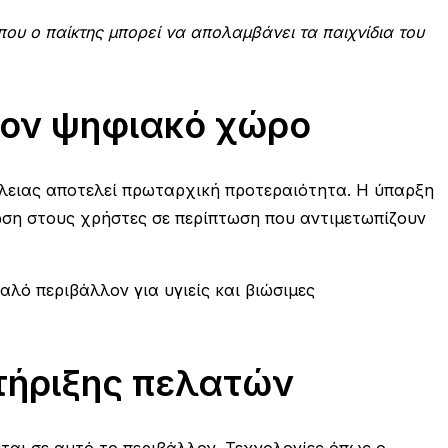
που ο παίκτης μπορεί να απολαμβάνει τα παιχνίδια του
τον ψηφιακό χώρο
λειας αποτελεί πρωταρχική προτεραιότητα. Η ύπαρξη
ωση στους χρήστες σε περίπτωση που αντιμετωπίζουν
λό περιβάλλον για υγιείς και βιώσιμες
στήριξης πελατών
ται σε αυτό το περιβάλλον. Τεχνολογίες όπως ο