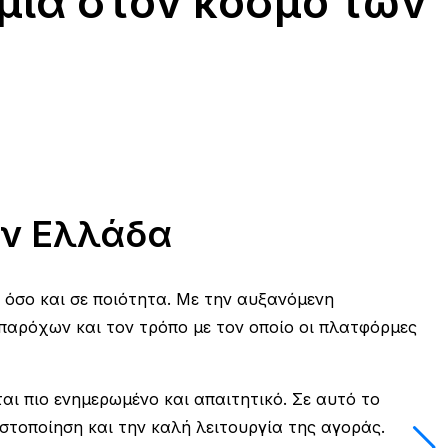
μία στον κόσμο των
ην Ελλάδα
ο όσο και σε ποιότητα. Με την αυξανόμενη
παρόχων και τον τρόπο με τον οποίο οι πλατφόρμες
αι πιο ενημερωμένο και απαιτητικό. Σε αυτό το
στοποίηση και την καλή λειτουργία της αγοράς.