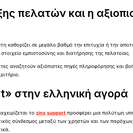
ξης πελατών και η αξιοπι
στη καθορίζει σε μεγάλο βαθμό την επιτυχία ή την αποτυ
στοιχείο εμπιστοσύνης και διατήρησης της πελατείας.
ίκτες αναζητούν αξιόπιστες πηγές πληροφόρησης και βο
ριτήριο.
rt» στην ελληνική αγορά
ιαχειρίζεται το
zinx support
προσφέρει μια πολύτιμη υπη
ικός σύνδεσμος μεταξύ των χρηστών και των παρόχων, 
ικά.