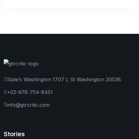
Slate’s Washington 1707 L St Washington 20036.
+02-976-754-8451
info@gtrcritic.com
Stories