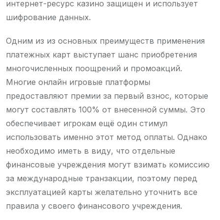
интернет-ресурс казино защищен и использует
шифрование данных.
Одним из из основных преимуществ применения
платежных карт выступает шанс приобретения
многочисленных поощрений и промоакций.
Многие онлайн игровые платформы
предоставляют премии за первый взнос, которые
могут составлять 100% от внесенной суммы. Это
обеспечивает игрокам ещё один стимул
использовать именно этот метод оплаты. Однако
необходимо иметь в виду, что отдельные
финансовые учреждения могут взимать комиссию
за международные транзакции, поэтому перед
эксплуатацией карты желательно уточнить все
правила у своего финансового учреждения.