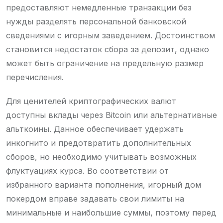
предоставляют немедленные транзакции без
нужды разделять персональной банковской
сведениями с игорным заведением. Достоинством
становится недостаток сбора за депозит, однако
может быть ограничение на предельную размер
перечисления.
Для ценителей криптографических валют
доступны вклады через Bitcoin или альтернативные
альткоины. Данное обеспечивает удержать
инкогнито и предотвратить дополнительных
сборов, но необходимо учитывать возможных
флуктуациях курса. Во соответствии от
избранного варианта пополнения, игорный дом
покердом вправе задавать свои лимиты на
минимальные и наибольшие суммы, поэтому перед