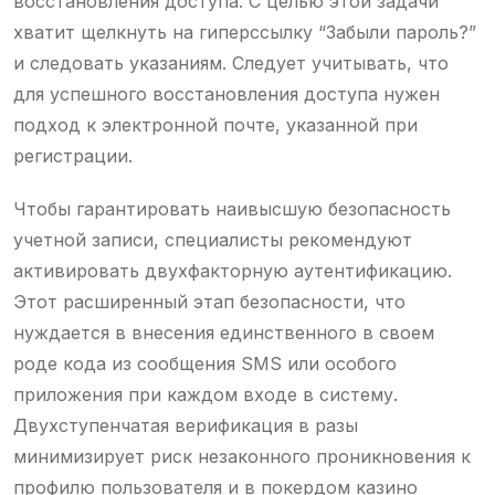
восстановления доступа. С целью этой задачи
хватит щелкнуть на гиперссылку “Забыли пароль?”
и следовать указаниям. Следует учитывать, что
для успешного восстановления доступа нужен
подход к электронной почте, указанной при
регистрации.
Чтобы гарантировать наивысшую безопасность
учетной записи, специалисты рекомендуют
активировать двухфакторную аутентификацию.
Этот расширенный этап безопасности, что
нуждается в внесения единственного в своем
роде кода из сообщения SMS или особого
приложения при каждом входе в систему.
Двухступенчатая верификация в разы
минимизирует риск незаконного проникновения к
профилю пользователя и в покердом казино