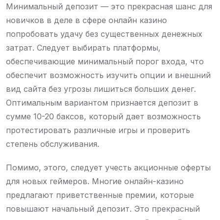
Минимальный депозит — это прекрасная шанс для
новичков в деле в сфере онлайн казино
попробовать удачу без существенных денежных
затрат. Следует выбирать платформы,
обеспечивающие минимальный порог входа, что
обеспечит возможность изучить опции и внешний
вид сайта без угрозы лишиться больших денег.
Оптимальным вариантом признается депозит в
сумме 10-20 баксов, который дает возможность
протестировать различные игры и проверить
степень обслуживания.
Помимо, этого, следует учесть акционные оферты
для новых геймеров. Многие онлайн-казино
предлагают приветственные премии, которые
повышают начальный депозит. Это прекрасный