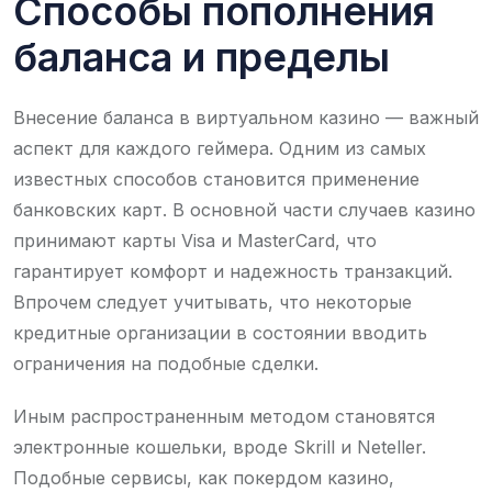
Способы пополнения
баланса и пределы
Внесение баланса в виртуальном казино — важный
аспект для каждого геймера. Одним из самых
известных способов становится применение
банковских карт. В основной части случаев казино
принимают карты Visa и MasterCard, что
гарантирует комфорт и надежность транзакций.
Впрочем следует учитывать, что некоторые
кредитные организации в состоянии вводить
ограничения на подобные сделки.
Иным распространенным методом становятся
электронные кошельки, вроде Skrill и Neteller.
Подобные сервисы, как покердом казино,