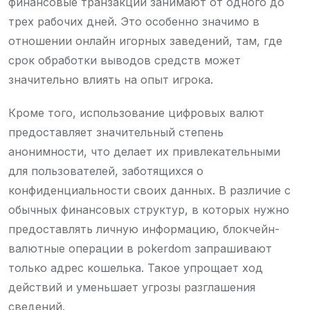
финансовые транзакции занимают от одного до
трех рабочих дней. Это особенно значимо в
отношении онлайн игорных заведений, там, где
срок обработки выводов средств может
значительно влиять на опыт игрока.
Кроме того, использование цифровых валют
предоставляет значительный степень
анонимности, что делает их привлекательными
для пользователей, заботящихся о
конфиденциальности своих данных. В различие с
обычных финансовых структур, в которых нужно
предоставлять личную информацию, блокчейн-
валютные операции в pokerdom запрашивают
только адрес кошелька. Такое упрощает ход
действий и уменьшает угрозы разглашения
сведений.