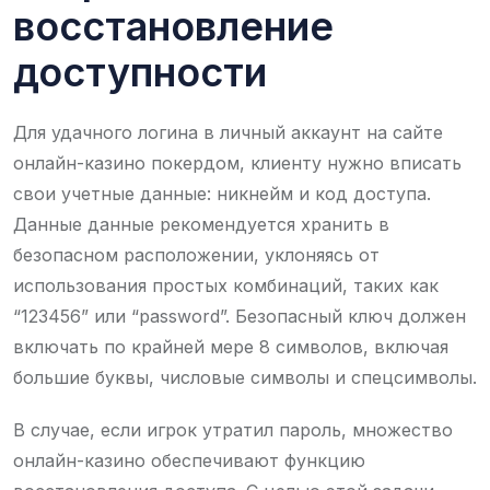
восстановление
доступности
Для удачного логина в личный аккаунт на сайте
онлайн-казино покердом, клиенту нужно вписать
свои учетные данные: никнейм и код доступа.
Данные данные рекомендуется хранить в
безопасном расположении, уклоняясь от
использования простых комбинаций, таких как
“123456” или “password”. Безопасный ключ должен
включать по крайней мере 8 символов, включая
большие буквы, числовые символы и спецсимволы.
В случае, если игрок утратил пароль, множество
онлайн-казино обеспечивают функцию