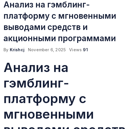
Анализ на гэмблинг-
платформу с мгновенными
выводами средств и
акционными программами
By
Krishcj
November 6, 2025
Views
91
Анализ на
гэмблинг-
платформу с
мгновенными