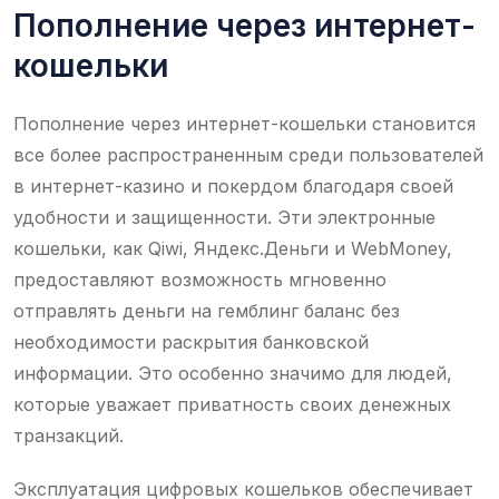
Пополнение через интернет-
кошельки
Пополнение через интернет-кошельки становится
все более распространенным среди пользователей
в интернет-казино и покердом благодаря своей
удобности и защищенности. Эти электронные
кошельки, как Qiwi, Яндекс.Деньги и WebMoney,
предоставляют возможность мгновенно
отправлять деньги на гемблинг баланс без
необходимости раскрытия банковской
информации. Это особенно значимо для людей,
которые уважает приватность своих денежных
транзакций.
Эксплуатация цифровых кошельков обеспечивает