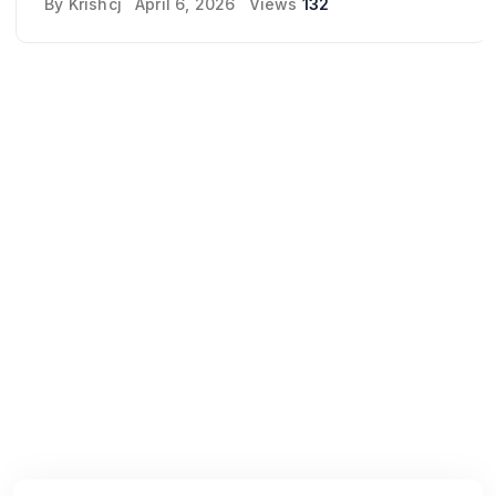
By
Krishcj
April 6, 2026
Views
132