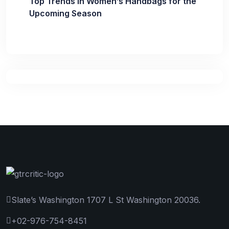
Top Trends in Women’s Handbags for the
Upcoming Season
Slate’s Washington 1707 L St Washington 20036.
+02-976-754-8451