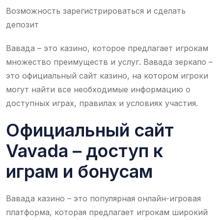
Возможность зарегистрироваться и сделать
депозит
Вавада – это казино, которое предлагает игрокам
множество преимуществ и услуг. Вавада зеркало –
это официальный сайт казино, на котором игроки
могут найти все необходимые информацию о
доступных играх, правилах и условиях участия.
Официальный сайт
Vavada – доступ к
играм и бонусам
Вавада казино – это популярная онлайн-игровая
платформа, которая предлагает игрокам широкий