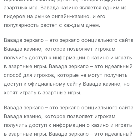
азартных игр. Вавада казино является одним из
лидеров на рынке онлайн-казино, и его
популярность растет с каждым днем.
Вавада зеркало – это зеркало официального сайта
Вавада казино, которое позволяет игрокам
получить доступ к информации о казино и играть
в азартные игры. Вавада зеркало – это идеальный
способ для игроков, которые не могут получить
доступ к официальному сайту Вавада казино, но
хотят играть в азартные игры.
Вавада зеркало – это зеркало официального сайта
Вавада казино, которое позволяет игрокам
получить доступ к информации о казино и играть
в азартные игры. Вавада зеркало – это идеальный