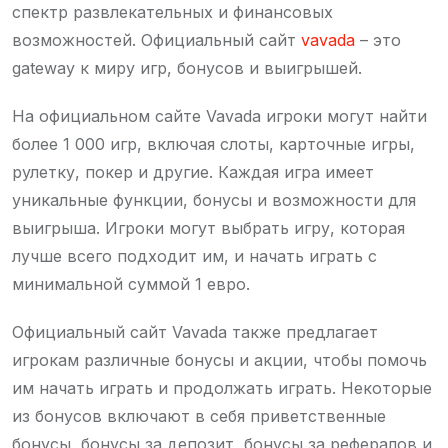
спектр развлекательных и финансовых
возможностей. Официальный сайт
vavada
– это
gateway к миру игр, бонусов и выигрышей.
На официальном сайте Vavada игроки могут найти
более 1 000 игр, включая слоты, карточные игры,
рулетку, покер и другие. Каждая игра имеет
уникальные функции, бонусы и возможности для
выигрыша. Игроки могут выбрать игру, которая
лучше всего подходит им, и начать играть с
минимальной суммой 1 евро.
Официальный сайт Vavada также предлагает
игрокам различные бонусы и акции, чтобы помочь
им начать играть и продолжать играть. Некоторые
из бонусов включают в себя приветственные
бонусы, бонусы за депозит, бонусы за рефералов и