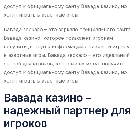
доступ к официальному сайту Вавада казино, но
хотят играть в азартные игры.
Вавада зеркало – это зеркало официального сайта
Вавада казино, которое позволяет игрокам
получить доступ к информации о казино и играть
в азартные игры. Вавада зеркало – это идеальный
способ для игроков, которые не могут получить
доступ к официальному сайту Вавада казино, но
хотят играть в азартные игры.
Вавада казино –
надежный партнер для
игроков