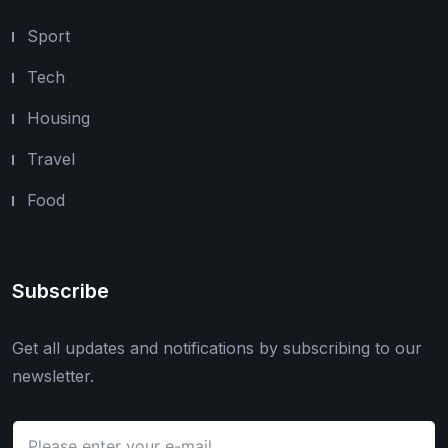
Sport
Tech
Housing
Travel
Food
Subscribe
Get all updates and notifications by subscribing to our
newsletter.