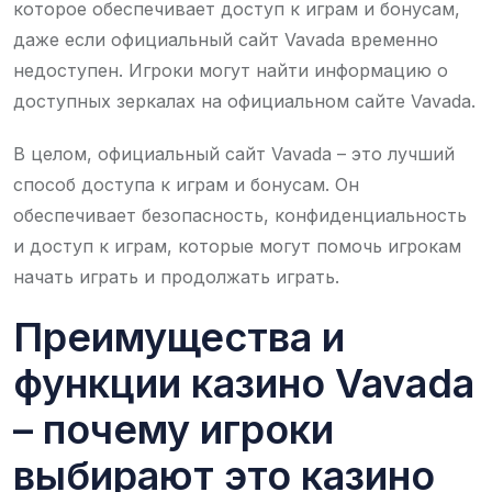
которое обеспечивает доступ к играм и бонусам,
даже если официальный сайт Vavada временно
недоступен. Игроки могут найти информацию о
доступных зеркалах на официальном сайте Vavada.
В целом, официальный сайт Vavada – это лучший
способ доступа к играм и бонусам. Он
обеспечивает безопасность, конфиденциальность
и доступ к играм, которые могут помочь игрокам
начать играть и продолжать играть.
Преимущества и
функции казино Vavada
– почему игроки
выбирают это казино