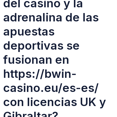
del casino y la
adrenalina de las
apuestas
deportivas se
fusionan en
https://bwin-
casino.eu/es-es/
con licencias UK y
Gibraltar?