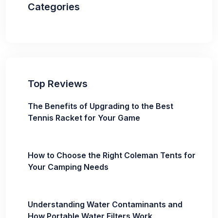
Categories
Top Reviews
The Benefits of Upgrading to the Best
Tennis Racket for Your Game
How to Choose the Right Coleman Tents for
Your Camping Needs
Understanding Water Contaminants and
How Portable Water Filters Work