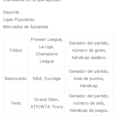
Deporte
Ligas Populares
Mercados de Apuestas
Premier League,
Ganador del partido,
La Liga,
Fútbol
número de goles,
Champions
hándicap asiático.
League
Ganador del partido,
Baloncesto
NBA, Euroliga
total de puntos,
hándicap.
Ganador del partido,
Grand Slam,
Tenis
número de sets,
ATP/WTA Tours
hándicap de juegos.