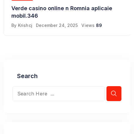
Verde casino online n Romnia aplicaie
mobil.346
By
Krishcj
December 24, 2025
Views
89
Search