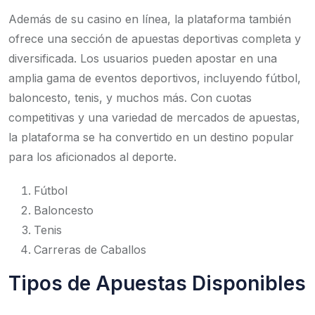
Además de su casino en línea, la plataforma también
ofrece una sección de apuestas deportivas completa y
diversificada. Los usuarios pueden apostar en una
amplia gama de eventos deportivos, incluyendo fútbol,
baloncesto, tenis, y muchos más. Con cuotas
competitivas y una variedad de mercados de apuestas,
la plataforma se ha convertido en un destino popular
para los aficionados al deporte.
Fútbol
Baloncesto
Tenis
Carreras de Caballos
Tipos de Apuestas Disponibles