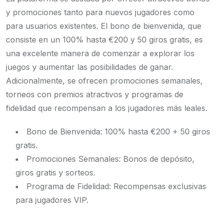
y promociones tanto para nuevos jugadores como
para usuarios existentes. El bono de bienvenida, que
consiste en un 100% hasta €200 y 50 giros gratis, es
una excelente manera de comenzar a explorar los
juegos y aumentar las posibilidades de ganar.
Adicionalmente, se ofrecen promociones semanales,
torneos con premios atractivos y programas de
fidelidad que recompensan a los jugadores más leales.
Bono de Bienvenida: 100% hasta €200 + 50 giros
gratis.
Promociones Semanales: Bonos de depósito,
giros gratis y sorteos.
Programa de Fidelidad: Recompensas exclusivas
para jugadores VIP.