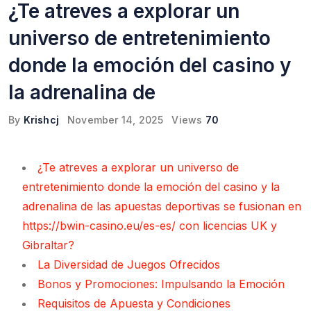
¿Te atreves a explorar un
universo de entretenimiento
donde la emoción del casino y
la adrenalina de
By
Krishcj
November 14, 2025
Views
70
¿Te atreves a explorar un universo de
entretenimiento donde la emoción del casino y la
adrenalina de las apuestas deportivas se fusionan en
https://bwin-casino.eu/es-es/ con licencias UK y
Gibraltar?
La Diversidad de Juegos Ofrecidos
Bonos y Promociones: Impulsando la Emoción
Requisitos de Apuesta y Condiciones