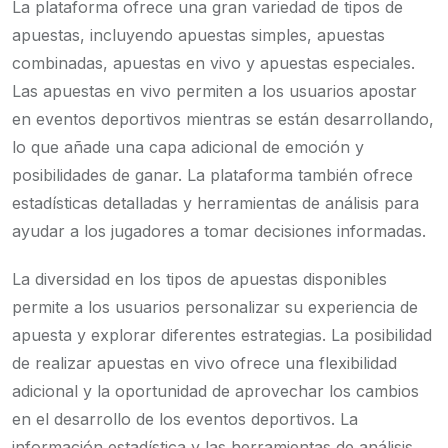
La plataforma ofrece una gran variedad de tipos de
apuestas, incluyendo apuestas simples, apuestas
combinadas, apuestas en vivo y apuestas especiales.
Las apuestas en vivo permiten a los usuarios apostar
en eventos deportivos mientras se están desarrollando,
lo que añade una capa adicional de emoción y
posibilidades de ganar. La plataforma también ofrece
estadísticas detalladas y herramientas de análisis para
ayudar a los jugadores a tomar decisiones informadas.
La diversidad en los tipos de apuestas disponibles
permite a los usuarios personalizar su experiencia de
apuesta y explorar diferentes estrategias. La posibilidad
de realizar apuestas en vivo ofrece una flexibilidad
adicional y la oportunidad de aprovechar los cambios
en el desarrollo de los eventos deportivos. La
información estadística y las herramientas de análisis