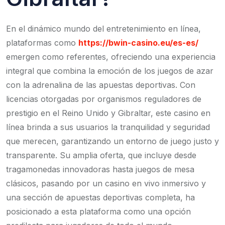
En el dinámico mundo del entretenimiento en línea,
plataformas como
https://bwin-casino.eu/es-es/
emergen como referentes, ofreciendo una experiencia
integral que combina la emoción de los juegos de azar
con la adrenalina de las apuestas deportivas. Con
licencias otorgadas por organismos reguladores de
prestigio en el Reino Unido y Gibraltar, este casino en
línea brinda a sus usuarios la tranquilidad y seguridad
que merecen, garantizando un entorno de juego justo y
transparente. Su amplia oferta, que incluye desde
tragamonedas innovadoras hasta juegos de mesa
clásicos, pasando por un casino en vivo inmersivo y
una sección de apuestas deportivas completa, ha
posicionado a esta plataforma como una opción