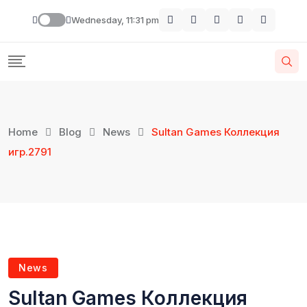
Skip
Wednesday, 11:31 pm
to
content
Home
Blog
News
Sultan Games Коллекция
игр.2791
News
Sultan Games Коллекция