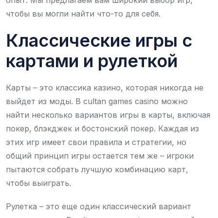
чтобы вы могли найти что-то для себя.
Классические игры с
картами и рулеткой
Карты – это классика казино, которая никогда не
выйдет из моды. В сultan games casino можно
найти несколько вариантов игры в карты, включая
покер, блэкджек и бостонский покер. Каждая из
этих игр имеет свои правила и стратегии, но
общий принцип игры остается тем же – игроки
пытаются собрать лучшую комбинацию карт,
чтобы выиграть.
Рулетка – это еще один классический вариант