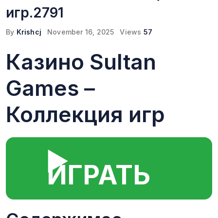
игр.2791
By
Krishcj
November 16, 2025
Views
57
Казино Sultan
Games –
Коллекция игр
▶️
ИГРАТЬ