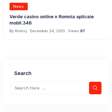
News
Verde casino online n Romnia aplicaie
mobil.346
By
Krishcj
December 24, 2025
Views
87
Search