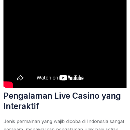
Pengalaman Live Casino yang
Interaktif
Jenis permainan yang wajib dicoba di Indonesia sangat
beragam, menawarkan pengalaman unik bagi setiap