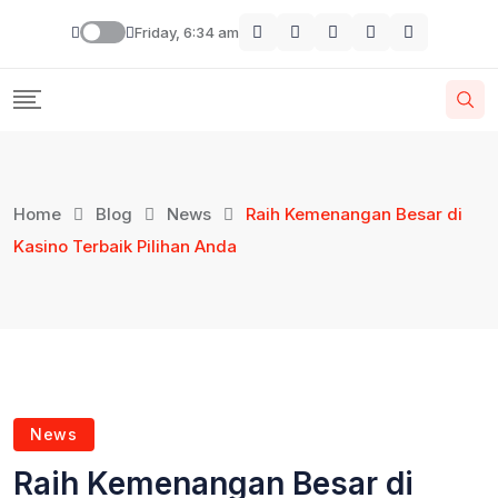
Skip
Friday, 6:34 am
to
content
Home
Blog
News
Raih Kemenangan Besar di
Kasino Terbaik Pilihan Anda
News
Raih Kemenangan Besar di