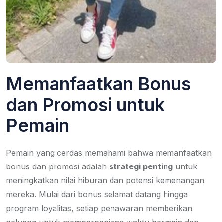
Memanfaatkan Bonus
dan Promosi untuk
Pemain
Pemain yang cerdas memahami bahwa memanfaatkan
bonus dan promosi adalah
strategi penting
untuk
meningkatkan nilai hiburan dan potensi kemenangan
mereka. Mulai dari bonus selamat datang hingga
program loyalitas, setiap penawaran memberikan
peluang untuk memperpanjang waktu bermain dan