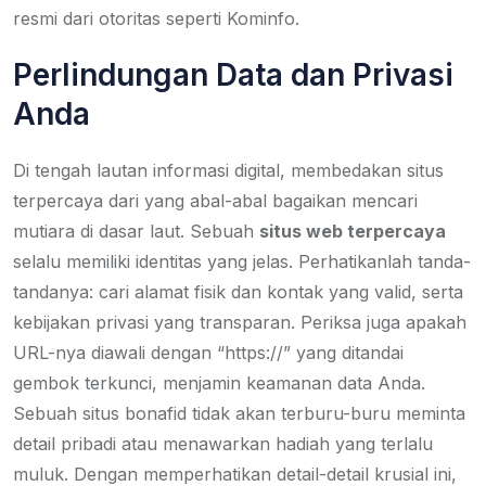
resmi dari otoritas seperti Kominfo.
Perlindungan Data dan Privasi
Anda
Di tengah lautan informasi digital, membedakan situs
terpercaya dari yang abal-abal bagaikan mencari
mutiara di dasar laut. Sebuah
situs web terpercaya
selalu memiliki identitas yang jelas. Perhatikanlah tanda-
tandanya: cari alamat fisik dan kontak yang valid, serta
kebijakan privasi yang transparan. Periksa juga apakah
URL-nya diawali dengan “https://” yang ditandai
gembok terkunci, menjamin keamanan data Anda.
Sebuah situs bonafid tidak akan terburu-buru meminta
detail pribadi atau menawarkan hadiah yang terlalu
muluk. Dengan memperhatikan detail-detail krusial ini,