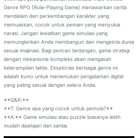
Genre RPG (Role-Playing Game) menawarkan cerita
mendalam dan perkembangan karakter yang
memuaskan, cocok untuk pemain yang menyukai
narasi. Jangan lewatkan game simulasi yang
memungkinkan Anda membangun dan mengelola dunia
sesuai imajinasi. Bagi pencari tantangan, game strategi
dengan mekanisme kompleks akan mengasah
keterampilan taktis. Eksplorasi berbagai genre ini
adalah kunci untuk menemukan pengalaman digital
yang paling sesuai dengan selera Anda.
**Q&A:**
**T: Genre apa yang cocok untuk pemula?**
**A:** Game simulasi atau puzzle biasanya lebih
mudah dipelajari dan santai.