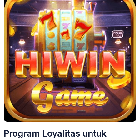
Program Loyalitas untuk