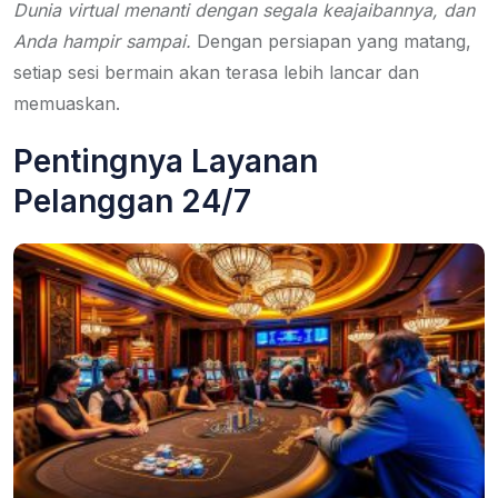
Dunia virtual menanti dengan segala keajaibannya, dan
Anda hampir sampai.
Dengan persiapan yang matang,
setiap sesi bermain akan terasa lebih lancar dan
memuaskan.
Pentingnya Layanan
Pelanggan 24/7