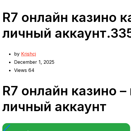
R7 онлайн казино к
личный аккаунт.33
by
Krishcj
December 1, 2025
Views
64
R7 онлайн казино –
личный аккаунт