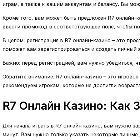
играм, а также к вашим аккаунтам и балансу. Вы мож
Кроме того, вам может быть предложен R7 онлайн-к
ввести промокод в соответствующее поле, чтобы по
В целом, регистрация в R7 онлайн-казино – это про
поможет вам зарегистрироваться и создать личный а
Важно: перед регистрацией, вам нужно убедиться, чт
Обратите внимание: R7 онлайн-казино – это игровое
рекомендуем игрокам, которые не достигли возраста 
R7 Онлайн Казино: Как 
Для начала играть в R7 онлайн казино, вам нужно за
минут. Вам нужно только указать некоторые личные 