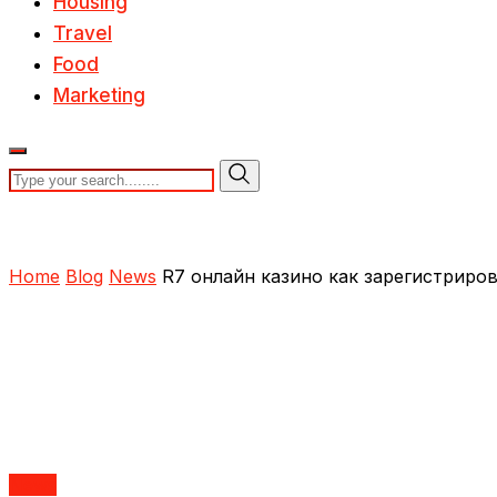
Housing
Travel
Food
Marketing
Home
Blog
News
R7 онлайн казино как зарегистриров
News