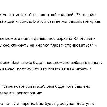
е место может быть сложной задачей. Р7 онлайн-
вия для игроков. В этой статье мы рассмотрим, как
 вы можете найти фальшивое зеркало R7 онлайн-
ужно кликнуть на кнопку “Зарегистрироваться” и
ароль. Вам также будет предложено выбрать валюту,
 важно, потому что это поможет вам играть с
“Зарегистрироваться”. Вам будет отправлено
вердить регистрацию.
 почту и пароль. Вам будет доступен доступ к