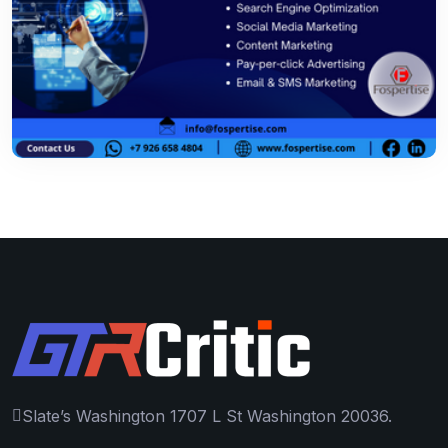
Slate’s Washington 1707 L St Washington 20036.