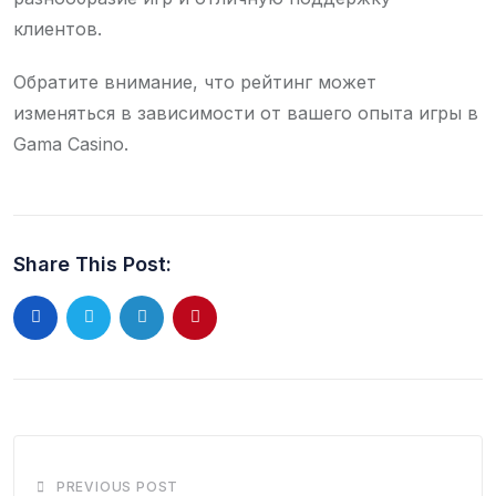
клиентов.
Обратите внимание, что рейтинг может
изменяться в зависимости от вашего опыта игры в
Gama Casino.
Share This Post:
LinkedIn
Pinterest
PREVIOUS POST