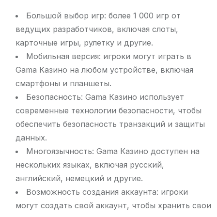
Большой выбор игр: более 1 000 игр от
ведущих разработчиков, включая слоты,
карточные игры, рулетку и другие.
Мобильная версия: игроки могут играть в
Gama Казино на любом устройстве, включая
смартфоны и планшеты.
Безопасность: Gama Казино использует
современные технологии безопасности, чтобы
обеспечить безопасность транзакций и защиты
данных.
Многоязычность: Gama Казино доступен на
нескольких языках, включая русский,
английский, немецкий и другие.
Возможность создания аккаунта: игроки
могут создать свой аккаунт, чтобы хранить свои