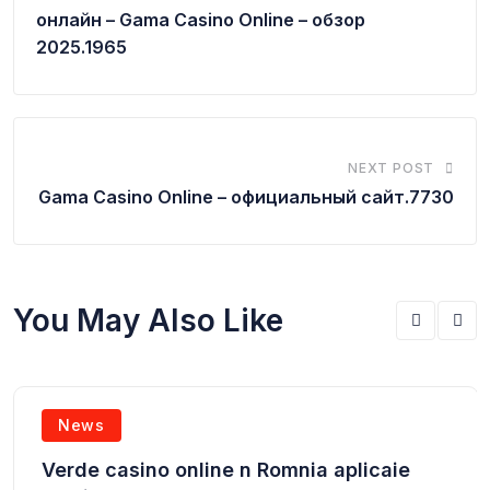
онлайн – Gama Casino Online – обзор
2025.1965
NEXT POST
Gama Casino Online – официальный сайт.7730
You May Also Like
News
Verde casino online n Romnia aplicaie