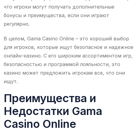
что игроки могут получать дополнительные
бонусы и преимущества, если они играют
регулярно.
В целом, Gama Casino Online – это хороший выбор
для игроков, которые ищут безопасное и надежное
онлайн-казино. С его широким ассортиментом игр,
безопасностью и программой лояльности, это
казино может предложить игрокам все, что они
ищут.
Преимущества и
Недостатки Gama
Casino Online