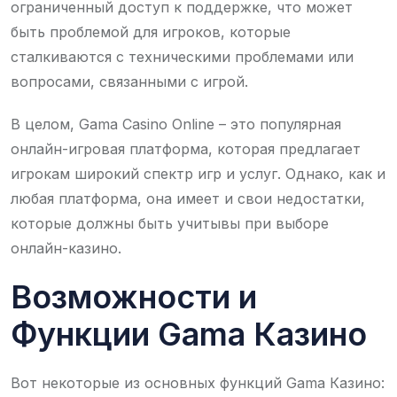
ограниченный доступ к поддержке, что может
быть проблемой для игроков, которые
сталкиваются с техническими проблемами или
вопросами, связанными с игрой.
В целом, Gama Casino Online – это популярная
онлайн-игровая платформа, которая предлагает
игрокам широкий спектр игр и услуг. Однако, как и
любая платформа, она имеет и свои недостатки,
которые должны быть учитывы при выборе
онлайн-казино.
Возможности и
Функции Gama Казино
Вот некоторые из основных функций Gama Казино: