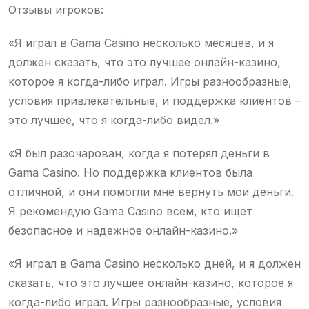
Отзывы игроков:
«Я играл в Gama Casino несколько месяцев, и я
должен сказать, что это лучшее онлайн-казино,
которое я когда-либо играл. Игры разнообразные,
условия привлекательные, и поддержка клиентов –
это лучшее, что я когда-либо видел.»
«Я был разочарован, когда я потерял деньги в
Gama Casino. Но поддержка клиентов была
отличной, и они помогли мне вернуть мои деньги.
Я рекомендую Gama Casino всем, кто ищет
безопасное и надежное онлайн-казино.»
«Я играл в Gama Casino несколько дней, и я должен
сказать, что это лучшее онлайн-казино, которое я
когда-либо играл. Игры разнообразные, условия