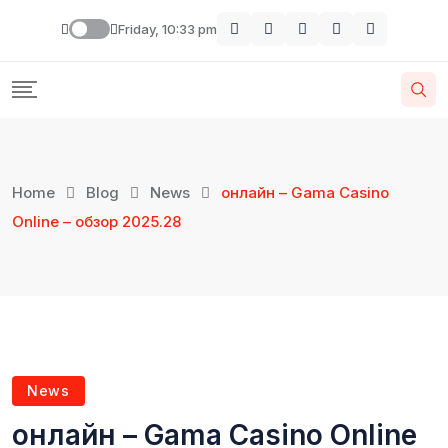
Skip
Friday, 10:33 pm
to
content
Home
Blog
News
онлайн – Gama Casino
Online – обзор 2025.28
News
онлайн – Gama Casino Online