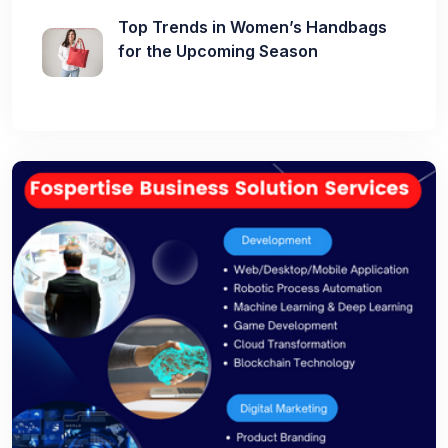
Top Trends in Women’s Handbags
for the Upcoming Season