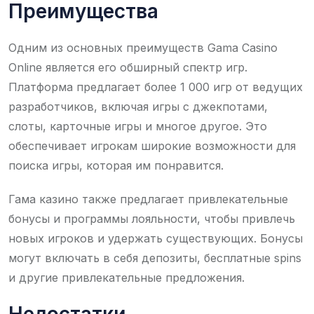
Преимущества
Одним из основных преимуществ Gama Casino
Online является его обширный спектр игр.
Платформа предлагает более 1 000 игр от ведущих
разработчиков, включая игры с джекпотами,
слоты, карточные игры и многое другое. Это
обеспечивает игрокам широкие возможности для
поиска игры, которая им понравится.
Гама казино также предлагает привлекательные
бонусы и программы лояльности, чтобы привлечь
новых игроков и удержать существующих. Бонусы
могут включать в себя депозиты, бесплатные spins
и другие привлекательные предложения.
Недостатки