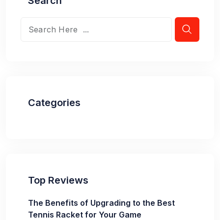
Search
Categories
Top Reviews
The Benefits of Upgrading to the Best
Tennis Racket for Your Game