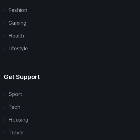
Fashion
Gaming
Health
Lifestyle
Get Support
Sport
Tech
Housing
Travel