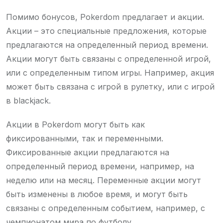
Помимо бонусов, Pokerdom предлагает и акции.
Акции – это специальные предложения, которые
предлагаются на определенный период времени.
Акции могут быть связаны с определенной игрой,
или с определенным типом игры. Например, акция
может быть связана с игрой в рулетку, или с игрой
в blackjack.
Акции в Pokerdom могут быть как
фиксированными, так и переменными.
Фиксированные акции предлагаются на
определенный период времени, например, на
неделю или на месяц. Переменные акции могут
быть изменены в любое время, и могут быть
связаны с определенным событием, например, с
чемпионатом мира по футболу.