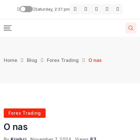
Skip
Saturday, 2:37 pm
to
content
Home
Blog
Forex Trading
O nas
Forex Trading
O nas
By
Krishcj
November 7, 2024
Views
83