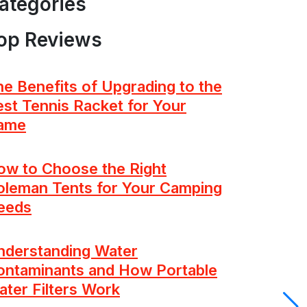
ategories
op Reviews
e Benefits of Upgrading to the
st Tennis Racket for Your
ame
ow to Choose the Right
oleman Tents for Your Camping
eeds
nderstanding Water
ontaminants and How Portable
ter Filters Work