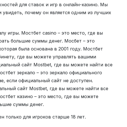
ностей для ставок и игр в онлайн-казино. Мы
 увидеть, почему он является одним из лучших
лу игры. Мостбет casino – это место, где вы
рать большие суммы денег. Мосбет – это
оторая была основана в 2001 году. Мостбет
бинету, где вы можете управлять вашими
циальный сайт Mostbet, где вы можете найти все
стбет зеркало – это зеркало официального
ае, если официальный сайт не доступен.
льный сайт Mostbet, где вы можете найти все
стбет казино – это место, где вы можете
льшие суммы денег.
н только для игроков старше 18 лет.