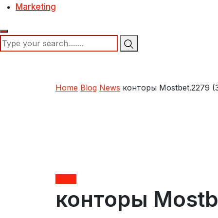
Marketing
Home
Blog
News
конторы Mostbet.2279 (
News
конторы Mostb