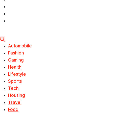
Automobile
Fashion
Gaming
Health
Lifestyle
Sports
Tech
Housing
Travel
Food