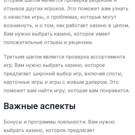
отзывов других игроков. Это поможет вам узнать
о качестве игры, о проблемах, которые могут
возникнуть, и о том, как работает казино в целом.
Вам нужно выбрать казино, которое имеет
положительные отзывы и рецензии.
Третьим шагом является проверка ассортимента
игр. Вам нужно выбрать казино, которое
предлагает широкий выбор игр, включая слоты,
карточные игры и игры с живым дилером. Это
поможет вам найти игру, которая вам понравится.
Важные аспекты
Бонусы и программы лояльности. Вам нужно
выбрать казино, которое предлагает