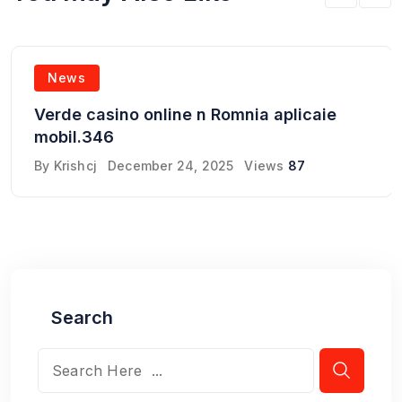
News
Verde casino online n Romnia aplicaie
mobil.346
By
Krishcj
December 24, 2025
Views
87
Search